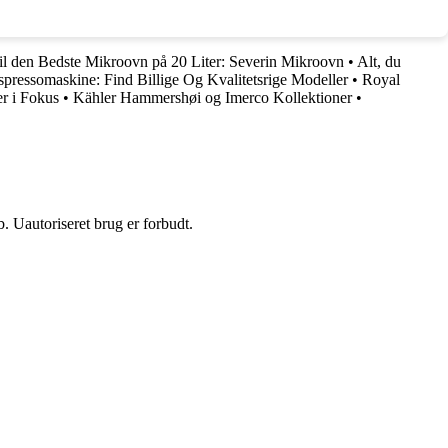
il den Bedste Mikroovn på 20 Liter: Severin Mikroovn
•
Alt, du
Espressomaskine: Find Billige Og Kvalitetsrige Modeller
•
Royal
r i Fokus
•
Kähler Hammershøi og Imerco Kollektioner
•
 Uautoriseret brug er forbudt.