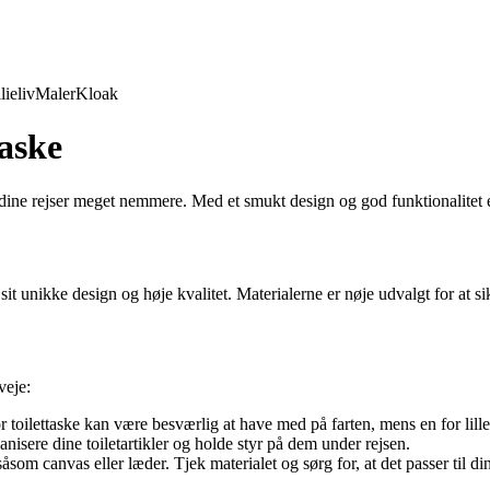
lieliv
Maler
Kloak
taske
e dine rejser meget nemmere. Med et smukt design og god funktionalitet e
 sit unikke design og høje kvalitet. Materialerne er nøje udvalgt for at 
veje:
or toilettaske kan være besværlig at have med på farten, mens en for lil
isere dine toiletartikler og holde styr på dem under rejsen.
åsom canvas eller læder. Tjek materialet og sørg for, at det passer til di