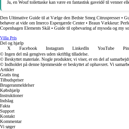
Ja, en Wouf toilettaske kan være en fantastisk gaveidé til venner ell
Den Ultimative Guide til at Vælge den Bedste Smeg Citruspresser
•
Gu
behøver at vide om Imerco Espergærde Center
•
Braun Vækkeur: Perfe
Copenhagen Elements Skål
•
Guide til opbevaring af mysoda og my so
Villa Pris
Del og hjælp
X
Facebook
Instagram
LinkedIn
YouTube
Pin
© Ingen del må gengives uden skriftlig tilladelse.
© Beskyttet materiale. Nogle produkter, vi viser, er en del af samarbejd
© Indholdet på denne hjemmeside er beskyttet af ophavsret. Vi samarbe
Artikler
Gratis ting
Tilbudspriser
Brugeranmeldelser
Købshjælp
Instruktioner
Indslag
Fakta
Support
Kontakt
Kommentar
Vi søger