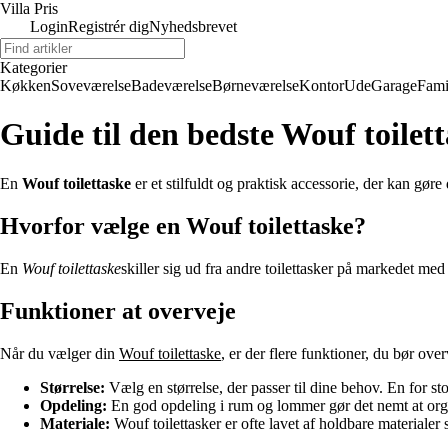
Villa Pris
Login
Registrér dig
Nyhedsbrevet
Kategorier
Køkken
Soveværelse
Badeværelse
Børneværelse
Kontor
Ude
Garage
Fami
Guide til den bedste Wouf toilet
En
Wouf toilettaske
er et stilfuldt og praktisk accessorie, der kan gør
Hvorfor vælge en Wouf toilettaske?
En
Wouf toilettaske
skiller sig ud fra andre toilettasker på markedet med
Funktioner at overveje
Når du vælger din
Wouf toilettaske
, er der flere funktioner, du bør over
Størrelse:
Vælg en størrelse, der passer til dine behov. En for st
Opdeling:
En god opdeling i rum og lommer gør det nemt at organ
Materiale:
Wouf toilettasker er ofte lavet af holdbare materialer s