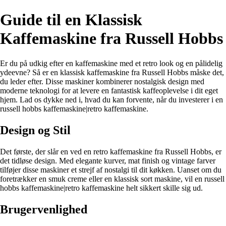
Guide til en Klassisk
Kaffemaskine fra Russell Hobbs
Er du på udkig efter en kaffemaskine med et retro look og en pålidelig
ydeevne? Så er en klassisk kaffemaskine fra Russell Hobbs måske det,
du leder efter. Disse maskiner kombinerer nostalgisk design med
moderne teknologi for at levere en fantastisk kaffeoplevelse i dit eget
hjem. Lad os dykke ned i, hvad du kan forvente, når du investerer i en
russell hobbs kaffemaskine|retro kaffemaskine.
Design og Stil
Det første, der slår en ved en retro kaffemaskine fra Russell Hobbs, er
det tidløse design. Med elegante kurver, mat finish og vintage farver
tilføjer disse maskiner et strejf af nostalgi til dit køkken. Uanset om du
foretrækker en smuk creme eller en klassisk sort maskine, vil en russell
hobbs kaffemaskine|retro kaffemaskine helt sikkert skille sig ud.
Brugervenlighed