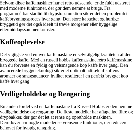
Selvom disse kaffemaskiner har et retro udseende, er de fuldt udstyret
med moderne funktioner, der gør dem nemme at bruge. Fra
programmérbar starttid til drypstop-funktion sikrer det en problemfri
kaffebrygningsproces hver gang. Den store kapacitet og hurtige
bryggetid gør det også ideelt til travle morgener eller hyggelige
eftermiddagssammenkomster.
Kaffeoplevelse
Det vigtigste ved enhver kaffemaskine er selvfølgelig kvaliteten af den
bryggede kaffe. Med en russell hobbs kaffemaskine|retro kaffemaskine
kan du forvente en fyldig og velsmagende kop kaffe hver gang. Den
avancerede bryggeteknologi sikrer et optimalt udtræk af kaffens
aromaer og smagsnuancer, hvilket resulterer i en perfekt brygget kop
kaffe hver gang.
Vedligeholdelse og Rengøring
En anden fordel ved en kaffemaskine fra Russell Hobbs er den nemme
vedligeholdelse og rengøring. De fleste modeller har aftagelige filtre og
drypbakker, der gør det let at rense og opretholde maskinen.
Derudover har nogle modeller selvrensende funktioner, der reducerer
behovet for hyppig rengøring.