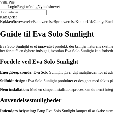
Villa Pris
Login
Registrér dig
Nyhedsbrevet
Kategorier
Køkken
Soveværelse
Badeværelse
Børneværelse
Kontor
Ude
Garage
Fami
Guide til Eva Solo Sunlight
Eva Solo Sunlight er et innovativt produkt, der bringer naturens skøn
her for at få en dybere indsigt i, hvordan Eva Solo Sunlight kan forbed
Fordele ved Eva Solo Sunlight
Energibesparende:
Eva Solo Sunlight giver dig muligheden for at udny
Stilfuldt design:
Eva Solo Sunlight produkter er designet med fokus på 
Nem installation:
Med en simpel installationsproces kan du nemt integ
Anvendelsesmuligheder
Indendørs belysning:
Brug Eva Solo Sunlight lamper til at skabe stemn