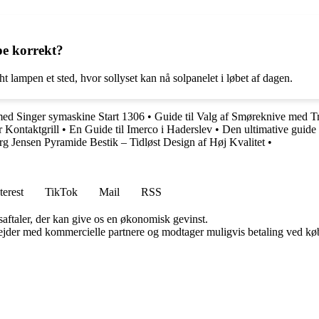
pe korrekt?
 lampen et sted, hvor sollyset kan nå solpanelet i løbet af dagen.
med Singer symaskine Start 1306
•
Guide til Valg af Smøreknive med T
r Kontaktgrill
•
En Guide til Imerco i Haderslev
•
Den ultimative guide ti
rg Jensen Pyramide Bestik – Tidløst Design af Høj Kvalitet
•
terest
TikTok
Mail
RSS
saftaler, der kan give os en økonomisk gevinst.
jder med kommercielle partnere og modtager muligvis betaling ved køb.