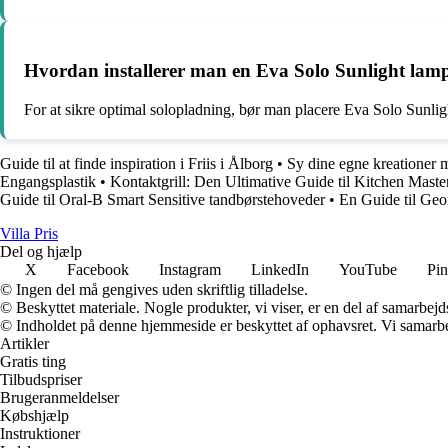
Hvordan installerer man en Eva Solo Sunlight lam
For at sikre optimal solopladning, bør man placere Eva Solo Sunlight
Guide til at finde inspiration i Friis i Ålborg
•
Sy dine egne kreationer 
Engangsplastik
•
Kontaktgrill: Den Ultimative Guide til Kitchen Maste
Guide til Oral-B Smart Sensitive tandbørstehoveder
•
En Guide til Geo
Villa Pris
Del og hjælp
X
Facebook
Instagram
LinkedIn
YouTube
Pin
© Ingen del må gengives uden skriftlig tilladelse.
© Beskyttet materiale. Nogle produkter, vi viser, er en del af samarbejd
© Indholdet på denne hjemmeside er beskyttet af ophavsret. Vi samarbe
Artikler
Gratis ting
Tilbudspriser
Brugeranmeldelser
Købshjælp
Instruktioner