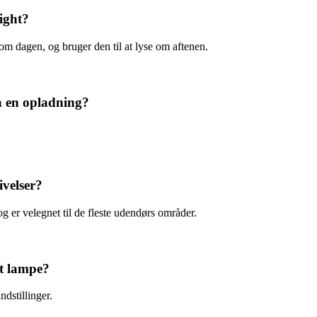
ight?
om dagen, og bruger den til at lyse om aftenen.
å en opladning?
ivelser?
og er velegnet til de fleste udendørs områder.
ht lampe?
dstillinger.