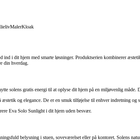
lieliv
Maler
Kloak
hed ind i dit hjem med smarte løsninger. Produktserien kombinerer æste
re din hverdag.
tte solens gratis energi til at oplyse dit hjem på en miljøvenlig måde.
æstetik og elegance. De er en smuk tilføjelse til enhver indretning og
rere Eva Solo Sunlight i dit hjem uden besvær.
ingsfuld belysning i stuen, soveværelset eller på kontoret. Solens natu