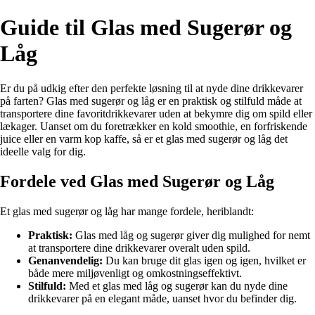
Guide til Glas med Sugerør og
Låg
Er du på udkig efter den perfekte løsning til at nyde dine drikkevarer
på farten? Glas med sugerør og låg er en praktisk og stilfuld måde at
transportere dine favoritdrikkevarer uden at bekymre dig om spild eller
lækager. Uanset om du foretrækker en kold smoothie, en forfriskende
juice eller en varm kop kaffe, så er et glas med sugerør og låg det
ideelle valg for dig.
Fordele ved Glas med Sugerør og Låg
Et glas med sugerør og låg har mange fordele, heriblandt:
Praktisk:
Glas med låg og sugerør giver dig mulighed for nemt
at transportere dine drikkevarer overalt uden spild.
Genanvendelig:
Du kan bruge dit glas igen og igen, hvilket er
både mere miljøvenligt og omkostningseffektivt.
Stilfuld:
Med et glas med låg og sugerør kan du nyde dine
drikkevarer på en elegant måde, uanset hvor du befinder dig.