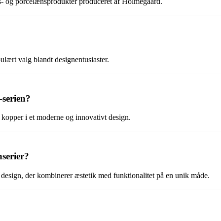
as- og porcelænsprodukter produceret af Holmegaard.
ulært valg blandt designentusiaster.
-serien?
g kopper i et moderne og innovativt design.
serier?
design, der kombinerer æstetik med funktionalitet på en unik måde.