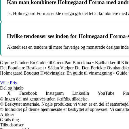
Kan man kombinere Holmegaard Forma med andre
Ja, Holmegaard Formas enkle design gør det let at kombinere med and
Hvilke tendenser ses inden for Holmegaard Forma-se
Aktuelt ses en tendens til mere farverige og mønstrede designs inde
Grønne Pander: En Guide til GreenPan Barcelona
•
Kødhakker til Kit
Det Populære Bestiksæt
•
Sådan Vælger Du Den Perfekte Ovnhandsk
Holmegaard Bouquet Hvidvinsglas: En guide til vinsmagning
•
Guide t
Villa Pris
Del og hjælp
X
Facebook
Instagram
LinkedIn
YouTube
Pin
© Ingen del må gengives uden skriftlig tilladelse.
© Beskyttet materiale. Nogle produkter, vi viser, er en del af samarbejd
© Indholdet på denne hjemmeside er beskyttet af ophavsret. Vi samarbe
Artikler
Gratis ting
Tilbudspriser