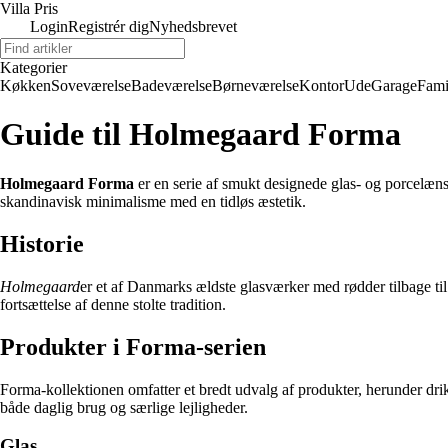
Villa Pris
Login
Registrér dig
Nyhedsbrevet
Kategorier
Køkken
Soveværelse
Badeværelse
Børneværelse
Kontor
Ude
Garage
Fami
Guide til Holmegaard Forma
Holmegaard Forma
er en serie af smukt designede glas- og porcelæns
skandinavisk minimalisme med en tidløs æstetik.
Historie
Holmegaard
er et af Danmarks ældste glasværker med rødder tilbage ti
fortsættelse af denne stolte tradition.
Produkter i Forma-serien
Forma-kollektionen omfatter et bredt udvalg af produkter, herunder drikk
både daglig brug og særlige lejligheder.
Glas