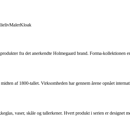
lieliv
Maler
Kloak
produkter fra det anerkendte Holmegaard brand. Forma-kollektionen er k
l midten af 1800-tallet. Virksomheden har gennem årene opnået interna
eglas, vaser, skåle og tallerkener. Hvert produkt i serien er designet m