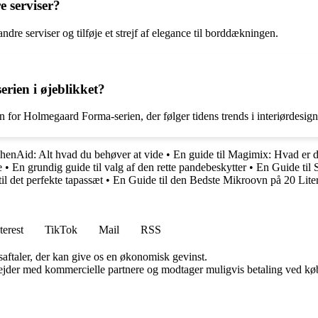
 serviser?
re serviser og tilføje et strejf af elegance til borddækningen.
rien i øjeblikket?
n for Holmegaard Forma-serien, der følger tidens trends i interiørdesign
chenAid: Alt hvad du behøver at vide
•
En guide til Magimix: Hvad er d
e
•
En grundig guide til valg af den rette pandebeskytter
•
En Guide til
il det perfekte tapassæt
•
En Guide til den Bedste Mikroovn på 20 Lite
terest
TikTok
Mail
RSS
saftaler, der kan give os en økonomisk gevinst.
jder med kommercielle partnere og modtager muligvis betaling ved køb.