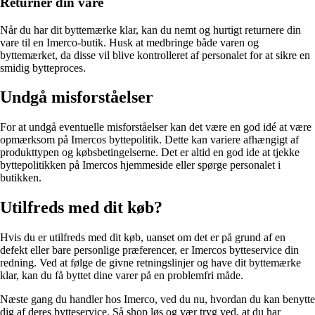
Returnér din vare
Når du har dit byttemærke klar, kan du nemt og hurtigt returnere din
vare til en Imerco-butik. Husk at medbringe både varen og
byttemærket, da disse vil blive kontrolleret af personalet for at sikre en
smidig bytteproces.
Undgå misforståelser
For at undgå eventuelle misforståelser kan det være en god idé at være
opmærksom på Imercos byttepolitik. Dette kan variere afhængigt af
produkttypen og købsbetingelserne. Det er altid en god ide at tjekke
byttepolitikken på Imercos hjemmeside eller spørge personalet i
butikken.
Utilfreds med dit køb?
Hvis du er utilfreds med dit køb, uanset om det er på grund af en
defekt eller bare personlige præferencer, er Imercos bytteservice din
redning. Ved at følge de givne retningslinjer og have dit byttemærke
klar, kan du få byttet dine varer på en problemfri måde.
Næste gang du handler hos Imerco, ved du nu, hvordan du kan benytte
dig af deres bytteservice. Så shop løs og vær tryg ved, at du har