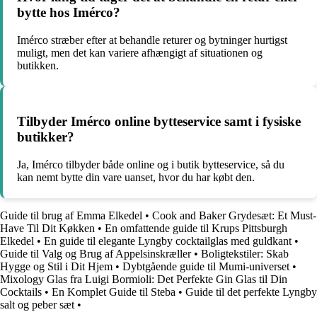
bytte hos Imérco?
Imérco stræber efter at behandle returer og bytninger hurtigst
muligt, men det kan variere afhængigt af situationen og
butikken.
Tilbyder Imérco online bytteservice samt i fysiske
butikker?
Ja, Imérco tilbyder både online og i butik bytteservice, så du
kan nemt bytte din vare uanset, hvor du har købt den.
Guide til brug af Emma Elkedel
•
Cook and Baker Grydesæt: Et Must-
Have Til Dit Køkken
•
En omfattende guide til Krups Pittsburgh
Elkedel
•
En guide til elegante Lyngby cocktailglas med guldkant
•
Guide til Valg og Brug af Appelsinskræller
•
Boligtekstiler: Skab
Hygge og Stil i Dit Hjem
•
Dybtgående guide til Mumi-universet
•
Mixology Glas fra Luigi Bormioli: Det Perfekte Gin Glas til Din
Cocktails
•
En Komplet Guide til Steba
•
Guide til det perfekte Lyngby
salt og peber sæt
•