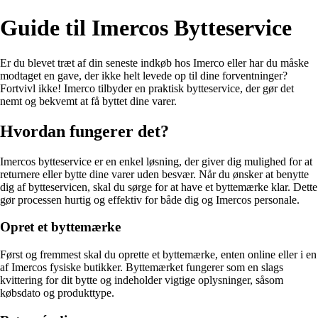
Guide til Imercos Bytteservice
Er du blevet træt af din seneste indkøb hos Imerco eller har du måske
modtaget en gave, der ikke helt levede op til dine forventninger?
Fortvivl ikke! Imerco tilbyder en praktisk bytteservice, der gør det
nemt og bekvemt at få byttet dine varer.
Hvordan fungerer det?
Imercos bytteservice er en enkel løsning, der giver dig mulighed for at
returnere eller bytte dine varer uden besvær. Når du ønsker at benytte
dig af bytteservicen, skal du sørge for at have et byttemærke klar. Dette
gør processen hurtig og effektiv for både dig og Imercos personale.
Opret et byttemærke
Først og fremmest skal du oprette et byttemærke, enten online eller i en
af Imercos fysiske butikker. Byttemærket fungerer som en slags
kvittering for dit bytte og indeholder vigtige oplysninger, såsom
købsdato og produkttype.