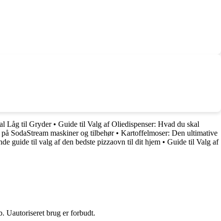
l Låg til Gryder
•
Guide til Valg af Oliedispenser: Hvad du skal
ud på SodaStream maskiner og tilbehør
•
Kartoffelmoser: Den ultimative
de guide til valg af den bedste pizzaovn til dit hjem
•
Guide til Valg af
 Uautoriseret brug er forbudt.