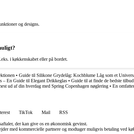
funktioner og designs.
uligt?
.eks. i køkkenskabet eller på bordet.
ektionen
•
Guide til Silikone Grydelåg: Kochblume Låg som et Universa
 – En Guide til Elegant Drikkeglas
•
Guide til at finde de bedste tilb
mest ud af din hverdag med Spring Copenhagen nøglering
•
En omfatten
terest
TikTok
Mail
RSS
saftaler, der kan give os en økonomisk gevinst.
jder med kommercielle partnere og modtager muligvis betaling ved køb.