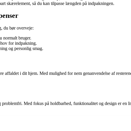
rt skærelement, så du kan tilpasse længden på indpakningen.
penser
g, du bør overveje:
du normalt bruger.
ehov for indpakning.
ning og personlig smag.
cere affaldet i dit hjem. Med mulighed for nem genanvendelse af restere
problemfri. Med fokus på holdbarhed, funktionalitet og design er en Ime