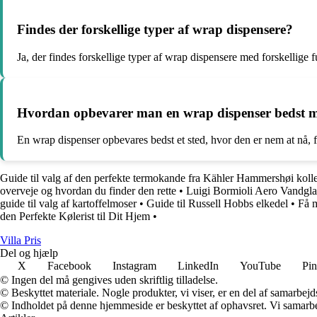
Findes der forskellige typer af wrap dispensere?
Ja, der findes forskellige typer af wrap dispensere med forskellige 
Hvordan opbevarer man en wrap dispenser bedst m
En wrap dispenser opbevares bedst et sted, hvor den er nem at nå, f
Guide til valg af den perfekte termokande fra Kähler Hammershøi koll
overveje og hvordan du finder den rette
•
Luigi Bormioli Aero Vandglas
guide til valg af kartoffelmoser
•
Guide til Russell Hobbs elkedel
•
Få 
den Perfekte Kølerist til Dit Hjem
•
Villa Pris
Del og hjælp
X
Facebook
Instagram
LinkedIn
YouTube
Pin
© Ingen del må gengives uden skriftlig tilladelse.
© Beskyttet materiale. Nogle produkter, vi viser, er en del af samarbejd
© Indholdet på denne hjemmeside er beskyttet af ophavsret. Vi samarbe