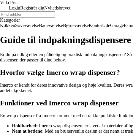
Villa Pris
Login
Registrér dig
Nyhedsbrevet
Kategorier
Køkken
Soveværelse
Badeværelse
Børneværelse
Kontor
Ude
Garage
Fami
Guide til indpakningsdispensere
Er du på udkig efter en pålidelig og praktisk indpakningsdispenser? Så 
dispenser, der passer til dine behov.
Hvorfor vælge Imerco wrap dispenser?
Imerco er kendt for deres innovative design og høje kvalitet. Deres wr
andet i køkkenet.
Funktioner ved Imerco wrap dispenser
En wrap dispenser fra Imerco kommer med en række praktiske funktioner
Holdbarhed:
Imerco wrap dispensere er lavet af materialer af høj
Nem at betjene:
Med en brugervenlig design er det nemt at træ