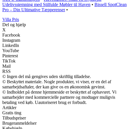
Udelivsstemning med Stilfulde Møbler til Haven
•
Bissell SpotClean
Pro – Din Ultimative Tæpperenser
•
Villa Pris
Del og hjælp
X
Facebook
Instagram
LinkedIn
YouTube
Pinterest
TikTok
Mail
RSS
© Ingen del må gengives uden skriftlig tilladelse.
© Beskyttet materiale. Nogle produkter, vi viser, er en del af
samarbejdsaftaler, der kan give os en økonomisk gevinst.
© Indholdet på denne hjemmeside er beskyttet af ophavsret. Vi
samarbejder med kommercielle partnere og modtager muligvis
betaling ved køb. Uautoriseret brug er forbudt.
Artikler
Gratis ting
Tilbudspriser
Brugeranmeldelser
Købshjælp