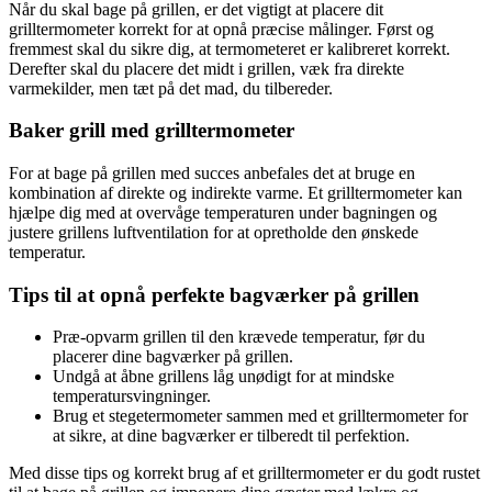
Når du skal bage på grillen, er det vigtigt at placere dit
grilltermometer korrekt for at opnå præcise målinger. Først og
fremmest skal du sikre dig, at termometeret er kalibreret korrekt.
Derefter skal du placere det midt i grillen, væk fra direkte
varmekilder, men tæt på det mad, du tilbereder.
Baker grill med grilltermometer
For at bage på grillen med succes anbefales det at bruge en
kombination af direkte og indirekte varme. Et grilltermometer kan
hjælpe dig med at overvåge temperaturen under bagningen og
justere grillens luftventilation for at opretholde den ønskede
temperatur.
Tips til at opnå perfekte bagværker på grillen
Præ-opvarm grillen til den krævede temperatur, før du
placerer dine bagværker på grillen.
Undgå at åbne grillens låg unødigt for at mindske
temperatursvingninger.
Brug et stegetermometer sammen med et grilltermometer for
at sikre, at dine bagværker er tilberedt til perfektion.
Med disse tips og korrekt brug af et grilltermometer er du godt rustet