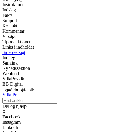
Instruktioner
Indslag
Fakta
Support
Kontakt
Kommentar
Vi søger
Tip redaktionen
Links i indholdet
Sideoversigt
Indlæg
Samling
Nyhedssektion
Webfeed
VillaPris.dk
BB Digital
hej@bbdigital.dk
Villa Pris
Del og hjælp
X
Facebook
Instagram
LinkedIn