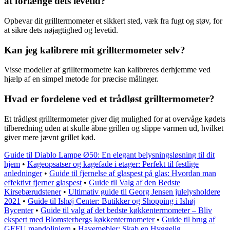
at forlænge dets levetid?
Opbevar dit grilltermometer et sikkert sted, væk fra fugt og støv, for
at sikre dets nøjagtighed og levetid.
Kan jeg kalibrere mit grilltermometer selv?
Visse modeller af grilltermometre kan kalibreres derhjemme ved
hjælp af en simpel metode for præcise målinger.
Hvad er fordelene ved et trådløst grilltermometer?
Et trådløst grilltermometer giver dig mulighed for at overvåge kødets
tilberedning uden at skulle åbne grillen og slippe varmen ud, hvilket
giver mere jævnt grillet kød.
Guide til Diablo Lampe Ø50: En elegant belysningsløsning til dit
hjem
•
Kageopsatser og kagefade i etager: Perfekt til festlige
anledninger
•
Guide til fjernelse af glaspest på glas: Hvordan man
effektivt fjerner glaspest
•
Guide til Valg af den Bedste
Kirsebærudstener
•
Ultimativ guide til Georg Jensen julelysholdere
2021
•
Guide til Ishøj Center: Butikker og Shopping i Ishøj
Bycenter
•
Guide til valg af det bedste køkkentermometer – Bliv
ekspert med Blomsterbergs køkkentermometer
•
Guide til brug af
GEFU mandolinjern
•
Havemøbler: Skab en Hyggelig