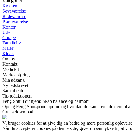
Kategorier
Køkken
Soveværelse
Badeværelse
Børneværelse
Kontor
Ude
Garage
Familieliv
Maler
Kloak
Om os
Kontakt
Mediekit
Markedsføring
Min adgang
Nyhedsbrevet
Samarbejde
Tip redaktionen
Feng Shui i dit hjem: Skab balance og harmoni
Opdag Feng Shui-principperne og hvordan du kan anvende dem til at s
Gratis download
Vi bruger cookies for at give dig en bedre og mere personlig oplevelse
Når du accepterer cookies på denne side, giver du samtykke til, at vi 