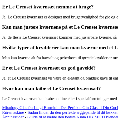
Er Le Creuset kværnsæt nemme at bruge?
Ja, Le Creuset kværnsæt er designet med brugervenlighed for øje og er 
Kan man justere kværnene på et Le Creuset kværnsæ
Ja, de fleste Le Creuset kværnsæt kommer med justerbare kværne, s
Hvilke typer af krydderier kan man kværne med et 
Man kan kværne alt fra havsalt og peberkorn til tørrede krydderier m
Er et Le Creuset kværnsæt en god gaveidé?
Ja, et Le Creuset kværnsæt vil være en elegant og praktisk gave til en
Hvor kan man købe et Le Creuset kværnsæt?
Le Creuset kværnsæt kan købes online eller i specialforretninger med
Mixology Glas fra Luigi Bormioli: Det Perfekte Gin Glas til Din Cock
Røremaskine
•
Sådan finder du den perfekte æggepande til dit køkke
Åbningstider
•
Guide til at vælge den bedste Ninja HB150EU blender 