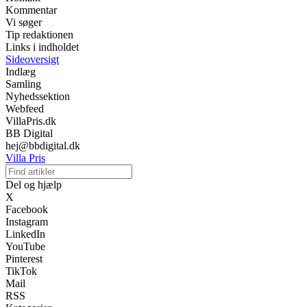
Kommentar
Vi søger
Tip redaktionen
Links i indholdet
Sideoversigt
Indlæg
Samling
Nyhedssektion
Webfeed
VillaPris.dk
BB Digital
hej@bbdigital.dk
Villa Pris
Del og hjælp
X
Facebook
Instagram
LinkedIn
YouTube
Pinterest
TikTok
Mail
RSS