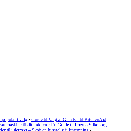
t populært valg
•
Guide til Valg af Glasskål til KitchenAid
røremaskine til dit køkken
•
En Guide til Imerco Silkeborg
er til juletræet – Skab en hyggelig julestemning
•