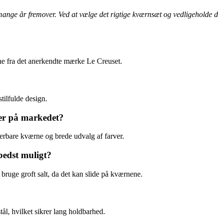
mange år fremover. Ved at vælge det rigtige kværnsæt og vedligeholde de
ne fra det anerkendte mærke Le Creuset.
tilfulde design.
er på markedet?
terbare kværne og brede udvalg af farver.
bedst muligt?
bruge groft salt, da det kan slide på kværnene.
tål, hvilket sikrer lang holdbarhed.