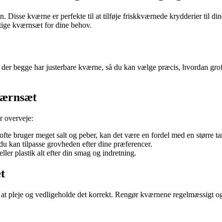
n. Disse kværne er perfekte til at tilføje friskkværnede krydderier til d
gtige kværnsæt for dine behov.
er begge har justerbare kværne, så du kan vælge præcis, hvordan groft e
værnsæt
r overveje:
te bruger meget salt og peber, kan det være en fordel med en større ta
du kan tilpasse grovheden efter dine præferencer.
ller plastik alt efter din smag og indretning.
t
tigt at pleje og vedligeholde det korrekt. Rengør kværnene regelmæssigt 