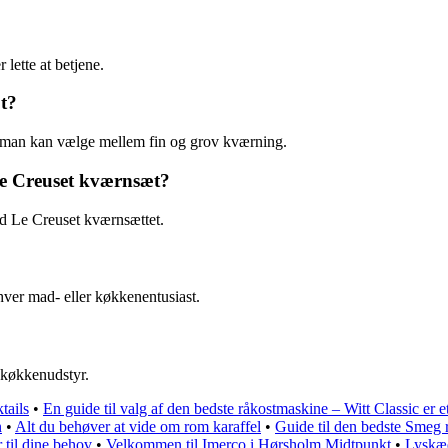
lette at betjene.
t?
å man kan vælge mellem fin og grov kværning.
Le Creuset kværnsæt?
ed Le Creuset kværnsættet.
hver mad- eller køkkenentusiast.
 køkkenudstyr.
tails
•
En guide til valg af den bedste råkostmaskine – Witt Classic er e
n
•
Alt du behøver at vide om rom karaffel
•
Guide til den bedste Smeg 
til dine behov
•
Velkommen til Imerco i Hørsholm Midtpunkt
•
Lyskæd