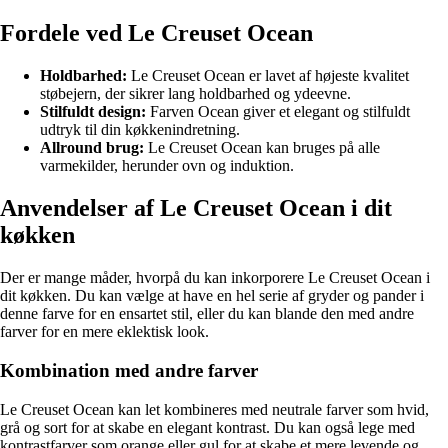
Fordele ved Le Creuset Ocean
Holdbarhed:
Le Creuset Ocean er lavet af højeste kvalitet
støbejern, der sikrer lang holdbarhed og ydeevne.
Stilfuldt design:
Farven Ocean giver et elegant og stilfuldt
udtryk til din køkkenindretning.
Allround brug:
Le Creuset Ocean kan bruges på alle
varmekilder, herunder ovn og induktion.
Anvendelser af Le Creuset Ocean i dit
køkken
Der er mange måder, hvorpå du kan inkorporere Le Creuset Ocean i
dit køkken. Du kan vælge at have en hel serie af gryder og pander i
denne farve for en ensartet stil, eller du kan blande den med andre
farver for en mere eklektisk look.
Kombination med andre farver
Le Creuset Ocean kan let kombineres med neutrale farver som hvid,
grå og sort for at skabe en elegant kontrast. Du kan også lege med
kontrastfarver som orange eller gul for at skabe et mere levende og