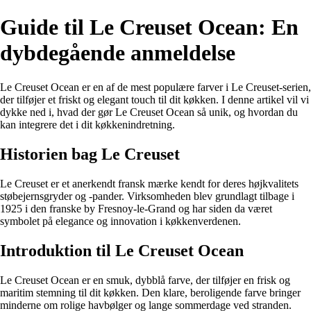
Guide til Le Creuset Ocean: En
dybdegående anmeldelse
Le Creuset Ocean er en af de mest populære farver i Le Creuset-serien,
der tilføjer et friskt og elegant touch til dit køkken. I denne artikel vil vi
dykke ned i, hvad der gør Le Creuset Ocean så unik, og hvordan du
kan integrere det i dit køkkenindretning.
Historien bag Le Creuset
Le Creuset er et anerkendt fransk mærke kendt for deres højkvalitets
støbejernsgryder og -pander. Virksomheden blev grundlagt tilbage i
1925 i den franske by Fresnoy-le-Grand og har siden da været
symbolet på elegance og innovation i køkkenverdenen.
Introduktion til Le Creuset Ocean
Le Creuset Ocean er en smuk, dybblå farve, der tilføjer en frisk og
maritim stemning til dit køkken. Den klare, beroligende farve bringer
minderne om rolige havbølger og lange sommerdage ved stranden.