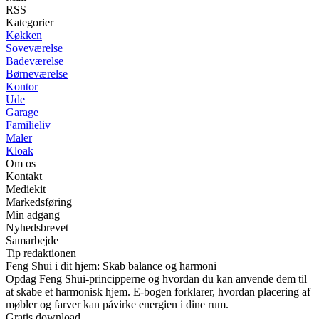
RSS
Kategorier
Køkken
Soveværelse
Badeværelse
Børneværelse
Kontor
Ude
Garage
Familieliv
Maler
Kloak
Om os
Kontakt
Mediekit
Markedsføring
Min adgang
Nyhedsbrevet
Samarbejde
Tip redaktionen
Feng Shui i dit hjem: Skab balance og harmoni
Opdag Feng Shui-principperne og hvordan du kan anvende dem til
at skabe et harmonisk hjem. E-bogen forklarer, hvordan placering af
møbler og farver kan påvirke energien i dine rum.
Gratis download