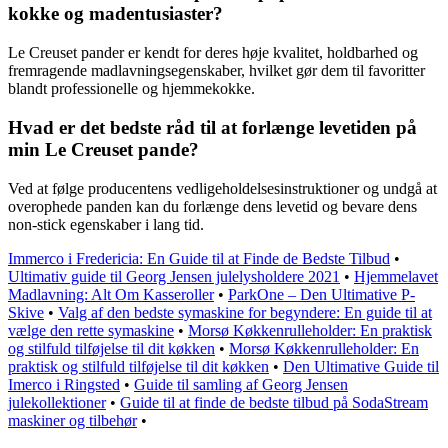
kokke og madentusiaster?
Le Creuset pander er kendt for deres høje kvalitet, holdbarhed og
fremragende madlavningsegenskaber, hvilket gør dem til favoritter
blandt professionelle og hjemmekokke.
Hvad er det bedste råd til at forlænge levetiden på
min Le Creuset pande?
Ved at følge producentens vedligeholdelsesinstruktioner og undgå at
overophede panden kan du forlænge dens levetid og bevare dens
non-stick egenskaber i lang tid.
Immerco i Fredericia: En Guide til at Finde de Bedste Tilbud
•
Ultimativ guide til Georg Jensen julelysholdere 2021
•
Hjemmelavet
Madlavning: Alt Om Kasseroller
•
ParkOne – Den Ultimative P-
Skive
•
Valg af den bedste symaskine for begyndere: En guide til at
vælge den rette symaskine
•
Morsø Køkkenrulleholder: En praktisk
og stilfuld tilføjelse til dit køkken
•
Morsø Køkkenrulleholder: En
praktisk og stilfuld tilføjelse til dit køkken
•
Den Ultimative Guide til
Imerco i Ringsted
•
Guide til samling af Georg Jensen
julekollektioner
•
Guide til at finde de bedste tilbud på SodaStream
maskiner og tilbehør
•