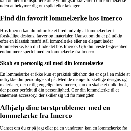
kan du nemt transportere dine yndlingsdrikkevarer i din lommelærke
uden at bekymre dig om spild eller lækager.
Find din favorit lommelærke hos Imerco
Hos Imerco kan du udforske et bredt udvalg af lommelærker i
forskellige designs, farver og materialer. Uanset om du er på udkig
efter en klassisk rustfri stål lommelærke eller en elegant læder
lommelærke, kan du finde det hos Imerco. Gør din næste begivenhed
endnu mere speciel med en lommelærke fra Imerco.
Skab en personlig stil med din lommelærke
En lommelærke er ikke kun et praktisk tilbehør, det er også en måde at
udtrykke din personlige stil på. Med de mange forskellige designs og
materialer, der er tilgængelige hos Imerco, kan du skabe et unikt look,
der passer perfekt til din personlighed. Gør din lommelærke til et
statement-accessory, der skiller sig ud fra mængden.
Afhjælp dine tørstproblemer med en
lommelærke fra Imerco
Uanset om du er på jagt eller på en vandretur, kan en lommelærke fra