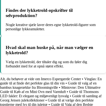
Findes der lykketrold-opskrifter til
selvproduktion?
Nogle kreative sjæle laver deres egne lykketrold-figurer som
personlige lykkeamuletter.
Hvad skal man huske på, når man vælger en
lykketrold?
Vælg en lykketrold, der tiltaler dig og som du føler dig
forbundet med for at opnå størst effekt.
Alt, du behøver at vide om Imerco Espergærde Center
•
Vinglas: En
guide til at finde det perfekte glas til din vin
•
Guide til valg af en
bambus knagerække fra Bloomingville
•
Miniovne: Den Ultimative
Guide til Køb af en Mini Ovn med Varmluft
•
Guide til Thomsons
LED fakler: Et elegant og miljøvenligt lysvalg
•
Guide til samling af
Georg Jensen julekollektioner
•
Guide til at vælge den perfekte
topstjerne med lys til din juletræ
•
Guide til Valg af den Bedste