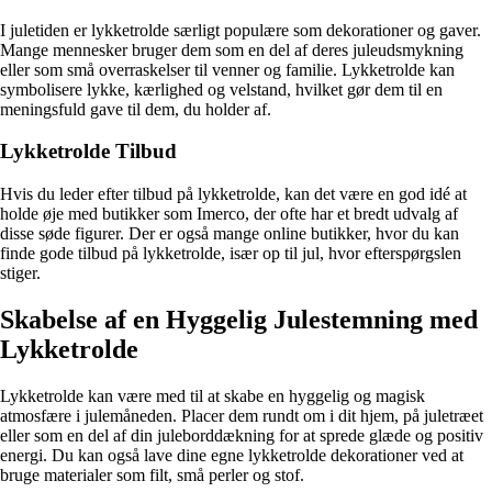
I juletiden er lykketrolde særligt populære som dekorationer og gaver.
Mange mennesker bruger dem som en del af deres juleudsmykning
eller som små overraskelser til venner og familie. Lykketrolde kan
symbolisere lykke, kærlighed og velstand, hvilket gør dem til en
meningsfuld gave til dem, du holder af.
Lykketrolde Tilbud
Hvis du leder efter tilbud på lykketrolde, kan det være en god idé at
holde øje med butikker som Imerco, der ofte har et bredt udvalg af
disse søde figurer. Der er også mange online butikker, hvor du kan
finde gode tilbud på lykketrolde, især op til jul, hvor efterspørgslen
stiger.
Skabelse af en Hyggelig Julestemning med
Lykketrolde
Lykketrolde kan være med til at skabe en hyggelig og magisk
atmosfære i julemåneden. Placer dem rundt om i dit hjem, på juletræet
eller som en del af din juleborddækning for at sprede glæde og positiv
energi. Du kan også lave dine egne lykketrolde dekorationer ved at
bruge materialer som filt, små perler og stof.