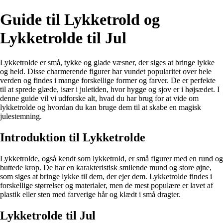
Guide til Lykketrold og
Lykketrolde til Jul
Lykketrolde er små, tykke og glade væsner, der siges at bringe lykke
og held. Disse charmerende figurer har vundet popularitet over hele
verden og findes i mange forskellige former og farver. De er perfekte
til at sprede glæde, især i juletiden, hvor hygge og sjov er i højsædet. I
denne guide vil vi udforske alt, hvad du har brug for at vide om
lykketrolde og hvordan du kan bruge dem til at skabe en magisk
julestemning.
Introduktion til Lykketrolde
Lykketrolde, også kendt som lykketrold, er små figurer med en rund og
buttede krop. De har en karakteristisk smilende mund og store øjne,
som siges at bringe lykke til dem, der ejer dem. Lykketrolde findes i
forskellige størrelser og materialer, men de mest populære er lavet af
plastik eller sten med farverige hår og klædt i små dragter.
Lykketrolde til Jul