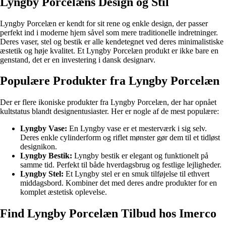
Lyngby Porcelæns Design og Stil
Lyngby Porcelæn er kendt for sit rene og enkle design, der passer
perfekt ind i moderne hjem såvel som mere traditionelle indretninger.
Deres vaser, stel og bestik er alle kendetegnet ved deres minimalistiske
æstetik og høje kvalitet. Et Lyngby Porcelæn produkt er ikke bare en
genstand, det er en investering i dansk designarv.
Populære Produkter fra Lyngby Porcelæn
Der er flere ikoniske produkter fra Lyngby Porcelæn, der har opnået
kultstatus blandt designentusiaster. Her er nogle af de mest populære:
Lyngby Vase:
En Lyngby vase er et mesterværk i sig selv.
Deres enkle cylinderform og riflet mønster gør dem til et tidløst
designikon.
Lyngby Bestik:
Lyngby bestik er elegant og funktionelt på
samme tid. Perfekt til både hverdagsbrug og festlige lejligheder.
Lyngby Stel:
Et Lyngby stel er en smuk tilføjelse til ethvert
middagsbord. Kombiner det med deres andre produkter for en
komplet æstetisk oplevelse.
Find Lyngby Porcelæn Tilbud hos Imerco