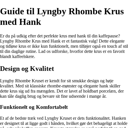
Guide til Lyngby Rhombe Krus
med Hank
Er du på udkig efter det perfekte krus med hank til din kaffepause?
Lyngby Rhombe Krus med Hank er et fantastisk valg! Dette elegante
og tidløse krus er ikke kun funktionelt, men tilføjer også en touch af stil
til din daglige rutine. Lad os udforske, hvorfor dette krus er en favorit
blandt kaffeelskere.
Design og Kvalitet
Lyngby Rhombe Kruset er kendt for sit smukke design og høje
kvalitet. Med sit klassiske rhombe-mønster og elegante hank skiller
dette krus sig ud fra mængden. Det er lavet af holdbart porcelæn, der
kan tåle daglig brug og bevare sit fine udseende i mange år.
Funktionelt og Komfortabelt
Et af de bedste træk ved Lyngby Kruset er dets funktionalitet. Hanken
er designet til at ligge godt i hånden, hvilket gør det behageligt at holde