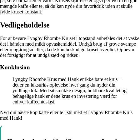
på, selv når kaffen er varm. Krusets størrelse er også perfekt til en god
mængde kaffe eller te, så du kan nyde din favoritdrik uden at skulle
fylde kruset konstant.
Vedligeholdelse
For at bevare Lyngby Rhombe Kruset i topstand anbefales det at vaske
det i hånden med mildt opvaskemiddel. Undgå brug af grove svampe
eller rengøringsmidler, da de kan beskadige kruset over tid. Opbevar
det forsigtigt for at undgå stød og ridser.
Konklusion
Lyngby Rhombe Krus med Hank er ikke bare et krus –
det er en luksuriøs oplevelse hver gang du nyder din
yndlingsdrik. Med sit smukke design, holdbare kvalitet og
behagelige hank er dette krus en investering værd for
enhver kaffeentusiast.
Nyd din næste kop kaffe eller te i stil med et Lyngby Rhombe Krus
med Hank!