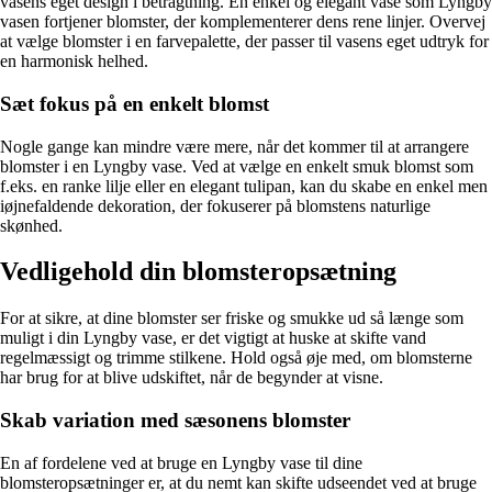
vasens eget design i betragtning. En enkel og elegant vase som Lyngby
vasen fortjener blomster, der komplementerer dens rene linjer. Overvej
at vælge blomster i en farvepalette, der passer til vasens eget udtryk for
en harmonisk helhed.
Sæt fokus på en enkelt blomst
Nogle gange kan mindre være mere, når det kommer til at arrangere
blomster i en Lyngby vase. Ved at vælge en enkelt smuk blomst som
f.eks. en ranke lilje eller en elegant tulipan, kan du skabe en enkel men
iøjnefaldende dekoration, der fokuserer på blomstens naturlige
skønhed.
Vedligehold din blomsteropsætning
For at sikre, at dine blomster ser friske og smukke ud så længe som
muligt i din Lyngby vase, er det vigtigt at huske at skifte vand
regelmæssigt og trimme stilkene. Hold også øje med, om blomsterne
har brug for at blive udskiftet, når de begynder at visne.
Skab variation med sæsonens blomster
En af fordelene ved at bruge en Lyngby vase til dine
blomsteropsætninger er, at du nemt kan skifte udseendet ved at bruge