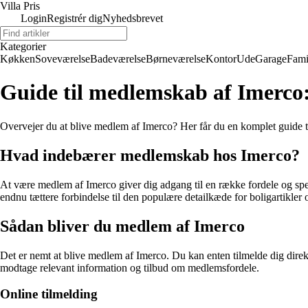
Villa Pris
Login
Registrér dig
Nyhedsbrevet
Kategorier
Køkken
Soveværelse
Badeværelse
Børneværelse
Kontor
Ude
Garage
Fami
Guide til medlemskab af Imerco: 
Overvejer du at blive medlem af Imerco? Her får du en komplet guide ti
Hvad indebærer medlemskab hos Imerco?
At være medlem af Imerco giver dig adgang til en række fordele og speci
endnu tættere forbindelse til den populære detailkæde for boligartikler
Sådan bliver du medlem af Imerco
Det er nemt at blive medlem af Imerco. Du kan enten tilmelde dig direkt
modtage relevant information og tilbud om medlemsfordele.
Online tilmelding