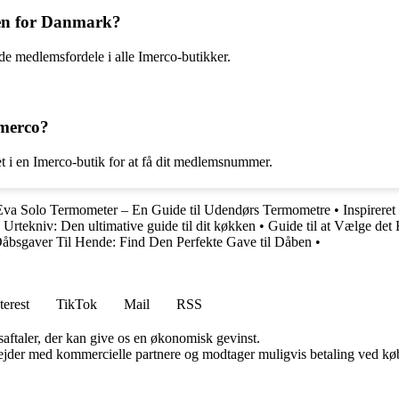
den for Danmark?
de medlemsfordele i alle Imerco-butikker.
merco?
t i en Imerco-butik for at få dit medlemsnummer.
Eva Solo Termometer – En Guide til Udendørs Termometre
•
Inspirere
 Urtekniv: Den ultimative guide til dit køkken
•
Guide til at Vælge det
åbsgaver Til Hende: Find Den Perfekte Gave til Dåben
•
terest
TikTok
Mail
RSS
saftaler, der kan give os en økonomisk gevinst.
jder med kommercielle partnere og modtager muligvis betaling ved køb.