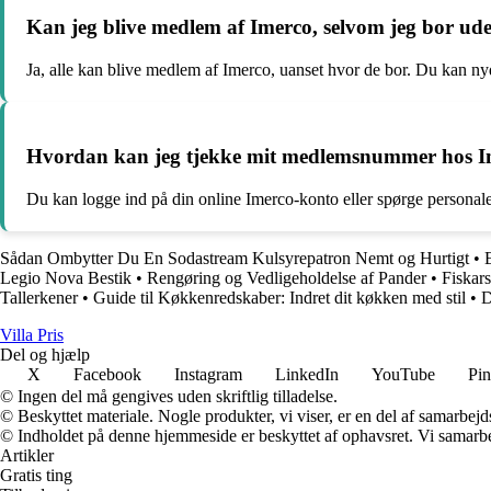
Kan jeg blive medlem af Imerco, selvom jeg bor u
Ja, alle kan blive medlem af Imerco, uanset hvor de bor. Du kan ny
Hvordan kan jeg tjekke mit medlemsnummer hos I
Du kan logge ind på din online Imerco-konto eller spørge personale
Sådan Ombytter Du En Sodastream Kulsyrepatron Nemt og Hurtigt
•
Legio Nova Bestik
•
Rengøring og Vedligeholdelse af Pander
•
Fiskars
Tallerkener
•
Guide til Køkkenredskaber: Indret dit køkken med stil
•
D
Villa Pris
Del og hjælp
X
Facebook
Instagram
LinkedIn
YouTube
Pin
© Ingen del må gengives uden skriftlig tilladelse.
© Beskyttet materiale. Nogle produkter, vi viser, er en del af samarbejd
© Indholdet på denne hjemmeside er beskyttet af ophavsret. Vi samarbe
Artikler
Gratis ting