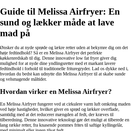
Guide til Melissa Airfryer: En
sund og lækker måde at lave
mad på
Ønsker du at nyde sprøde og lækre retter uden at bekymre dig om det
høje fedtindhold? Så er en Melissa Airfryer det perfekte
køkkenredskab til dig. Denne innovative low fat fryer giver dig
mulighed for at nyde dine yndlingsretter med et markant lavere
fedtindhold i forhold til traditionelle frituregryder. Lad os dykke ned i,
hvordan du bedst kan udnytte din Melissa Airfryer til at skabe sunde
og velsmagende måltider.
Hvordan virker en Melissa Airfryer?
En Melissa Airfryer fungerer ved at cirkulere varm luft omkring maden
ved høje hastigheder, hvilket giver en sprød og lækker overflade,
samtidig med at det reducerer mængden af fedt, der kræves til
tilberedning. Denne innovative teknologi gør det muligt at tilberede en
lang række retter, fra knasende pommes frites til saftige kyllingelår,
med minimalt eller ingen tilsat fedt.