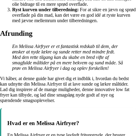
olie bidrage til en mere sprød overflade.
Ryst kurven under tilberedning:
For at sikre en jævn og sprød
overflade på din mad, kan det være en god idé at ryste kurven
med jævne mellemrum under tilberedningen.
Afrunding
En Melissa Airfryer er et fantastisk redskab til dem, der
ønsker at nyde lækre og sunde retter med mindre fedt.
Med den rette tilgang kan du skabe en bred vifte af
smagfulde måltider på en mere bekvem og sund måde. Så
prøv en Melissa Airfryer i dag og oplev forskellen!
Vi håber, at denne guide har givet dig et indblik i, hvordan du bedst
kan udnytte din Melissa Airfryer til at lave sunde og lækre måltider.
Lad dig inspirere af de mange muligheder, denne innovative low fat
fryer kan tilbyde, og lad dine smagsløg nyde godt af nye og
spændende smagsoplevelser.
Hvad er en Melissa Airfryer?
En Melissa Airfryer er en type lavfedt frituregryde, der bruger