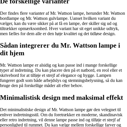
De forskellige varianter
Der findes flere varianter af Mr. Wattson lampe, herunder Mr. Wattson
bordlampe og Mr. Wattson gulvlampe. Uanset hvilken variant du
vælger, kan du være sikker på at få en lampe, der skiller sig ud og
tiltrækker opmærksomhed. Hver variant har sit eget unikke udtryk,
men fælles for dem alle er den høje kvalitet og det tidløse design.
Sådan integrerer du Mr. Wattson lampe i
dit hjem
Mr. Wattson lampe er alsidig og kan passe ind i mange forskellige
typer af indretning. Du kan placere den på et natbord, en reol eller et
skrivebord for at tilføje et strejf af elegance og hygge. Lampen
fungerer godt som både arbejdslys og stemningsbelysning, så du kan
bruge den på forskellige måder alt efter behov.
Minimalistisk design med maksimal effekt
Det minimalistiske design af Mr. Wattson lampe gør den velegnet til
enhver indretningsstil. Om du foretrækker en moderne, skandinavisk
eller retro indretning, vil denne lampe passe ind og tilføje et strejf af
personlighed til rummet. Du kan vælge mellem forskellige farver og