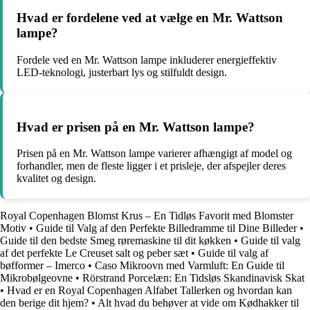
Hvad er fordelene ved at vælge en Mr. Wattson
lampe?
Fordele ved en Mr. Wattson lampe inkluderer energieffektiv
LED-teknologi, justerbart lys og stilfuldt design.
Hvad er prisen på en Mr. Wattson lampe?
Prisen på en Mr. Wattson lampe varierer afhængigt af model og
forhandler, men de fleste ligger i et prisleje, der afspejler deres
kvalitet og design.
Royal Copenhagen Blomst Krus – En Tidløs Favorit med Blomster
Motiv
•
Guide til Valg af den Perfekte Billedramme til Dine Billeder
•
Guide til den bedste Smeg røremaskine til dit køkken
•
Guide til valg
af det perfekte Le Creuset salt og peber sæt
•
Guide til valg af
bøfformer – Imerco
•
Caso Mikroovn med Varmluft: En Guide til
Mikrobølgeovne
•
Rörstrand Porcelæn: En Tidsløs Skandinavisk Skat
•
Hvad er en Royal Copenhagen Alfabet Tallerken og hvordan kan
den berige dit hjem?
•
Alt hvad du behøver at vide om Kødhakker til