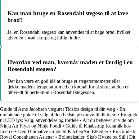
Kan man bruge en Rosendahl stegeso til at lave
brød?
Ja, en Rosendahl stegeso kan anvendes til at bage brød, hvilket
giver en sprød skorpe og luftigt indre.
Hvordan ved man, hvornår maden er færdig i en
Rosendahl stegeso?
Det kan være en god idé at bruge et stegetermometer eller
tjekke madens temperatur med en kødnål for at sikre, at den er
tilberedt til perfektion i Rosendahl stegesoen.
Guide til Arne Jacobsen vægure: Tidsløs design til din væg
•
En
omfattende guide til valg af den bedste pizzaovn til dit hjem
•
En guide
til LED lys: Valg, anvendelse og fordele
•
Alt du behøver at vide om
Ninja Air Fryer og Ninja Foodi
•
Guide til Knabstrup Keramik hos
Imerco
•
Den Ultimative Guide til KitchenAid Elkedler
•
En Guide til
Royal Copenhagen Asietter
•
Boligtekstiler: Skab Hygge og Stil i Dit