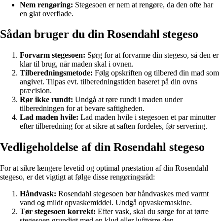
Nem rengøring:
Stegesoen er nem at rengøre, da den ofte har
en glat overflade.
Sådan bruger du din Rosendahl stegeso
Forvarm stegesoen:
Sørg for at forvarme din stegeso, så den er
klar til brug, når maden skal i ovnen.
Tilberedningsmetode:
Følg opskriften og tilbered din mad som
angivet. Tilpas evt. tilberedningstiden baseret på din ovns
præcision.
Rør ikke rundt:
Undgå at røre rundt i maden under
tilberedningen for at bevare saftigheden.
Lad maden hvile:
Lad maden hvile i stegesoen et par minutter
efter tilberedning for at sikre at saften fordeles, før servering.
Vedligeholdelse af din Rosendahl stegeso
For at sikre længere levetid og optimal præstation af din Rosendahl
stegeso, er det vigtigt at følge disse rengøringsråd:
Håndvask:
Rosendahl stegesoen bør håndvaskes med varmt
vand og mildt opvaskemiddel. Undgå opvaskemaskine.
Tør stegesoen korrekt:
Efter vask, skal du sørge for at tørre
stegesoen grundigt med en klud eller lufttørre den.