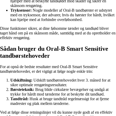
hjælper med at beskytte tandkødet mod skader og sikrer en
skånsom rengøring.
Tryksensor:
Nogle modeller af Oral-B tandbørster er udstyret
med en tryksensor, der advarer, hvis du børster for hårdt, hvilket
kan hjælpe med at forhindre overfølsomhed.
Disse funktioner sikrer, at dine følsomme tænder og tandkød bliver
taget hånd om på en skånsom måde, samtidig med at du opretholder en
effektiv rengøring.
Sådan bruger du Oral-B Smart Sensitive
tandbørstehoveder
For at opnå de bedste resultater med Oral-B Smart Sensitive
tandbørstehoveder, er det vigtigt at følge nogle enkle trin:
Udskiftning:
Udskift tandbørstehovedet hver 3. måned for at
sikre optimale rengøringsresultater.
Børsteteknik:
Brug blide cirkulære bevægelser og undgå at
trykke for hårdt mod tænderne for at beskytte dit tandkød.
Tandtråd:
Husk at bruge tandtråd regelmæssigt for at fjerne
madrester og plak mellem tænderne.
Ved at følge disse retningslinjer vil du kunne nyde godt af en effektiv