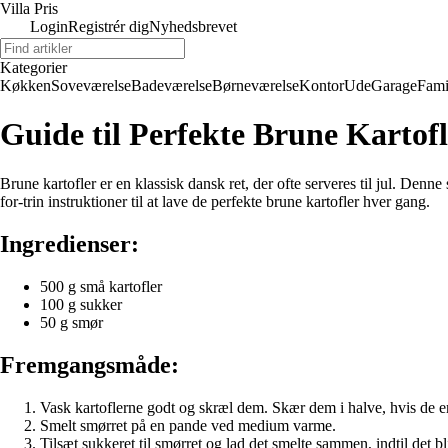
Villa Pris
Login
Registrér dig
Nyhedsbrevet
Kategorier
Køkken
Soveværelse
Badeværelse
Børneværelse
Kontor
Ude
Garage
Fami
Guide til Perfekte Brune Kartofl
Brune kartofler er en klassisk dansk ret, der ofte serveres til jul. Denn
for-trin instruktioner til at lave de perfekte brune kartofler hver gang.
Ingredienser:
500 g små kartofler
100 g sukker
50 g smør
Fremgangsmåde:
Vask kartoflerne godt og skræl dem. Skær dem i halve, hvis de er
Smelt smørret på en pande ved medium varme.
Tilsæt sukkeret til smørret og lad det smelte sammen, indtil det b