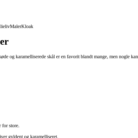
lieliv
Maler
Kloak
er
e søde og karamelliserede skål er en favorit blandt mange, men nogle kan 
 for store.
liver gyldent og karamelliseret.