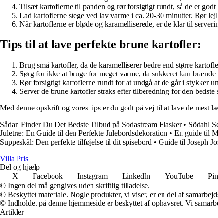
Tilsæt kartoflerne til panden og rør forsigtigt rundt, så de er go
Lad kartoflerne stege ved lav varme i ca. 20-30 minutter. Rør lejl
Når kartoflerne er bløde og karamelliserede, er de klar til serveri
Tips til at lave perfekte brune kartofler:
Brug små kartofler, da de karamelliserer bedre end større kartofle
Sørg for ikke at bruge for meget varme, da sukkeret kan brænde h
Rør forsigtigt kartoflerne rundt for at undgå at de går i stykker u
Server de brune kartofler straks efter tilberedning for den bedste
Med denne opskrift og vores tips er du godt på vej til at lave de mest l
Sådan Finder Du Det Bedste Tilbud på Sodastream Flasker
•
Södahl Se
Juletræ: En Guide til den Perfekte Julebordsdekoration
•
En guide til M
Suppeskål: Den perfekte tilføjelse til dit spisebord
•
Guide til Joseph J
Villa Pris
Del og hjælp
X
Facebook
Instagram
LinkedIn
YouTube
Pin
© Ingen del må gengives uden skriftlig tilladelse.
© Beskyttet materiale. Nogle produkter, vi viser, er en del af samarbejd
© Indholdet på denne hjemmeside er beskyttet af ophavsret. Vi samarbe
Artikler