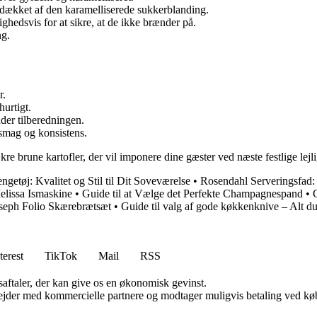
dt dækket af den karamelliserede sukkerblanding.
ighedsvis for at sikre, at de ikke brænder på.
ng.
r.
urtigt.
nder tilberedningen.
 smag og konsistens.
ækre brune kartofler, der vil imponere dine gæster ved næste festlige lej
ngetøj: Kvalitet og Stil til Dit Soveværelse
•
Rosendahl Serveringsfad: 
elissa Ismaskine
•
Guide til at Vælge det Perfekte Champagnespand
•
oseph Folio Skærebrætsæt
•
Guide til valg af gode køkkenknive – Alt du
terest
TikTok
Mail
RSS
saftaler, der kan give os en økonomisk gevinst.
jder med kommercielle partnere og modtager muligvis betaling ved køb.