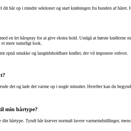
l dit hår op i mindre sektioner og start krølningen fra bunden af håret. 
n med en let hårspray for at give ekstra hold. Undgå at børste krøllerne m
 et mere naturligt look.
mt opnå smukke og langtidsholdbare krøller, der vil imponere enhver.
kt?
ænde det og lade det varme op i nogle minutter. Herefter kan du begynde a
til min hårtype?
e din hårtype. Tyndt hår kræver normalt lavere varmeindstillinger, mens 