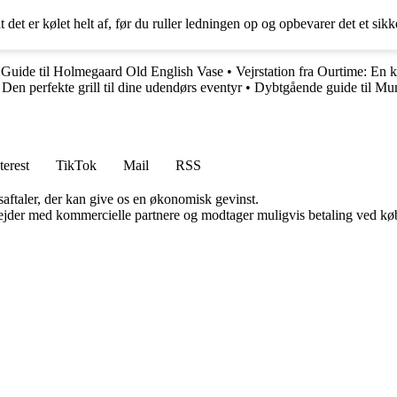
det er kølet helt af, før du ruller ledningen op og opbevarer det et sikke
•
Guide til Holmegaard Old English Vase
•
Vejrstation fra Ourtime: En 
en perfekte grill til dine udendørs eventyr
•
Dybtgående guide til Mu
terest
TikTok
Mail
RSS
saftaler, der kan give os en økonomisk gevinst.
jder med kommercielle partnere og modtager muligvis betaling ved køb.