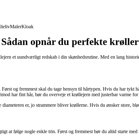
lieliv
Maler
Kloak
 Sådan opnår du perfekte krøller
lejern et uundværligt redskab i din skønhedsrutine. Med en lang historie
. Først og fremmest skal du tage hensyn til hårtypen. Hvis du har tykt h
rimod har fint hår, bør du overveje et krøllejern med justerbar varme for
re diameteren er, jo strammere bliver krøllerne. Hvis du ønsker store, bl
gtigt at følge nogle enkle trin. Først og fremmest bør du altid starte me