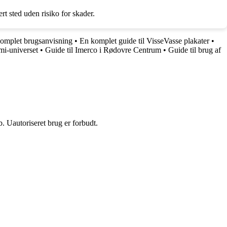
rt sted uden risiko for skader.
komplet brugsanvisning
•
En komplet guide til VisseVasse plakater
•
mi-universet
•
Guide til Imerco i Rødovre Centrum
•
Guide til brug af
 Uautoriseret brug er forbudt.