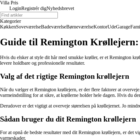
Villa Pris
Login
Registrér dig
Nyhedsbrevet
Kategorier
Køkken
Soveværelse
Badeværelse
Børneværelse
Kontor
Ude
Garage
Fami
Guide til Remington Krøllejern:
Hvis du elsker at style dit hår med smukke krøller, er et Remington krøl
levere holdbare og professionelle resultater.
Valg af det rigtige Remington krøllejern
Når du vælger et Remington krøllejern, er der flere faktorer at overveje
varmeindstilling for at sikre, at krøllerne holder hele dagen. Hvis du de
Derudover er det vigtigt at overveje størrelsen på krøllejernet. Jo mind
Sådan bruger du dit Remington krøllejern
For at opnå de bedste resultater med dit Remington krøllejern, er det vi
varmeskader.