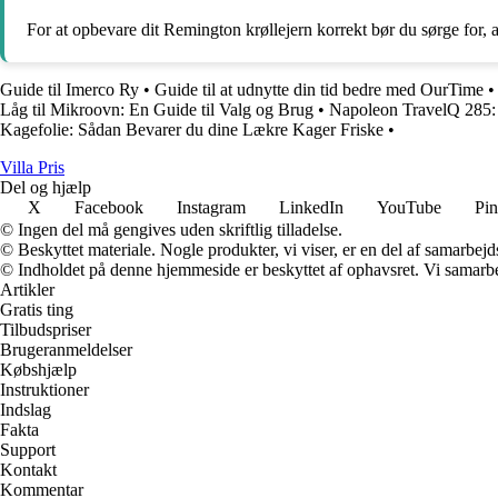
For at opbevare dit Remington krøllejern korrekt bør du sørge for, at 
Guide til Imerco Ry
•
Guide til at udnytte din tid bedre med OurTime
Låg til Mikroovn: En Guide til Valg og Brug
•
Napoleon TravelQ 285: D
Kagefolie: Sådan Bevarer du dine Lækre Kager Friske
•
Villa Pris
Del og hjælp
X
Facebook
Instagram
LinkedIn
YouTube
Pin
© Ingen del må gengives uden skriftlig tilladelse.
© Beskyttet materiale. Nogle produkter, vi viser, er en del af samarbejd
© Indholdet på denne hjemmeside er beskyttet af ophavsret. Vi samarbe
Artikler
Gratis ting
Tilbudspriser
Brugeranmeldelser
Købshjælp
Instruktioner
Indslag
Fakta
Support
Kontakt
Kommentar