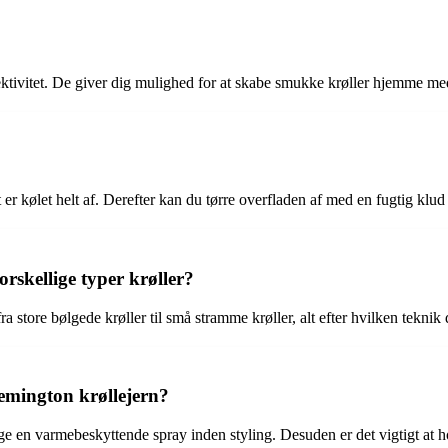
ektivitet. De giver dig mulighed for at skabe smukke krøller hjemme med 
 er kølet helt af. Derefter kan du tørre overfladen af med en fugtig klud 
orskellige typer krøller?
ra store bølgede krøller til små stramme krøller, alt efter hvilken teknik
emington krøllejern?
uge en varmebeskyttende spray inden styling. Desuden er det vigtigt at 