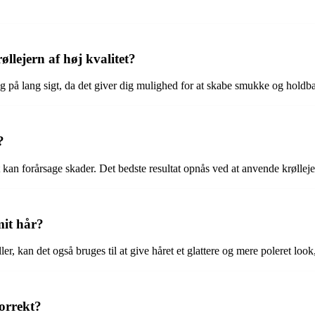
øllejern af høj kvalitet?
ig på lang sigt, da det giver dig mulighed for at skabe smukke og holdbar
?
t kan forårsage skader. Det bedste resultat opnås ved at anvende krøllejer
mit hår?
er, kan det også bruges til at give håret et glattere og mere poleret loo
orrekt?