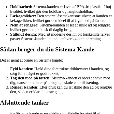
Holdbarhed:
Sistema-kanden er lavet af BPA-fri plastik af høj
kvalitet, hvilket gør den holdbar og langtidsholdbar.
Lækagesikker:
Den smarte låsemekanisme sikrer, at kanden er
lækagesikker, hvilket gør den ideel til at tage med på farten.
Nem at rengøre:
Sistema-kanden er let at skille ad og rengøre,
hvilket gør den praktisk til daglig brug.
Stilfuldt design:
Med sit moderne design og forskellige farver
passer Sistema-kanden let ind i enhver køkkenindretning.
Sådan bruger du din Sistema Kande
Det er nemt at bruge en Sistema kande:
Fyld kanden:
Hæld dine foretrukne drikkevarer i kanden, og
sørg for at låget er godt lukket.
Tag den med på farten:
Sistema-kanden er ideel at have med
dig, uanset om du er på arbejde, i skole eller til træning.
Rengør kanden:
Efter brug kan du let skille den ad og rengøre
den, så den er klar til næste gang.
Afsluttende tanker
En Sistema kande er en alsidig og pålidelig løsning til at