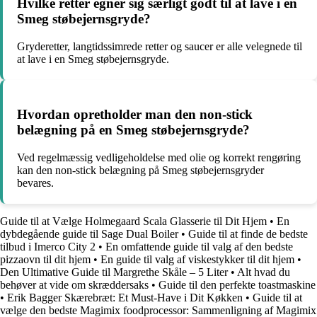
Hvilke retter egner sig særligt godt til at lave i en
Smeg støbejernsgryde?
Gryderetter, langtidssimrede retter og saucer er alle velegnede til
at lave i en Smeg støbejernsgryde.
Hvordan opretholder man den non-stick
belægning på en Smeg støbejernsgryde?
Ved regelmæssig vedligeholdelse med olie og korrekt rengøring
kan den non-stick belægning på Smeg støbejernsgryder
bevares.
Guide til at Vælge Holmegaard Scala Glasserie til Dit Hjem
•
En
dybdegående guide til Sage Dual Boiler
•
Guide til at finde de bedste
tilbud i Imerco City 2
•
En omfattende guide til valg af den bedste
pizzaovn til dit hjem
•
En guide til valg af viskestykker til dit hjem
•
Den Ultimative Guide til Margrethe Skåle – 5 Liter
•
Alt hvad du
behøver at vide om skræddersaks
•
Guide til den perfekte toastmaskine
•
Erik Bagger Skærebræt: Et Must-Have i Dit Køkken
•
Guide til at
vælge den bedste Magimix foodprocessor: Sammenligning af Magimix