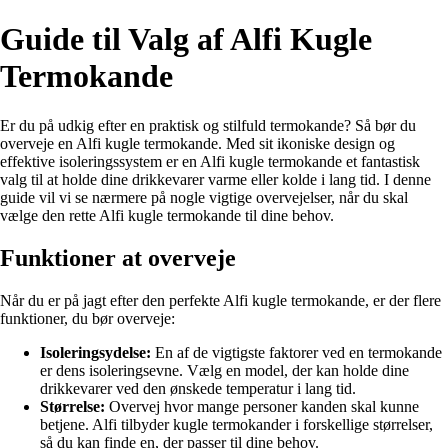
Guide til Valg af Alfi Kugle
Termokande
Er du på udkig efter en praktisk og stilfuld termokande? Så bør du
overveje en Alfi kugle termokande. Med sit ikoniske design og
effektive isoleringssystem er en Alfi kugle termokande et fantastisk
valg til at holde dine drikkevarer varme eller kolde i lang tid. I denne
guide vil vi se nærmere på nogle vigtige overvejelser, når du skal
vælge den rette Alfi kugle termokande til dine behov.
Funktioner at overveje
Når du er på jagt efter den perfekte Alfi kugle termokande, er der flere
funktioner, du bør overveje:
Isoleringsydelse:
En af de vigtigste faktorer ved en termokande
er dens isoleringsevne. Vælg en model, der kan holde dine
drikkevarer ved den ønskede temperatur i lang tid.
Størrelse:
Overvej hvor mange personer kanden skal kunne
betjene. Alfi tilbyder kugle termokander i forskellige størrelser,
så du kan finde en, der passer til dine behov.