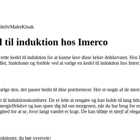
lieliv
Maler
Kloak
l til induktion hos Imerco
rette kedel til induktion for at kunne lave disse lækre drikkevarer. Hos I
dler, funktioner og fordele ved at vælge en kedel til induktion hos Imerc
vælge den, der passer bedst til dine præferencer. Her er nogle af de mes
 til induktionskomfurer. De er lette at rengøre og kan holde til lang tids
energieffektive og kan spare dig tid om morgenen, når du har brug for en
hed for at se, hvor langt vandet er kogt. De kan tilføje et strejf af elega
unktioner, du bør overveje: