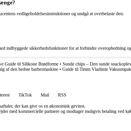
 længe?
ducentens vedligeholdelsesinstruktioner og undgå at overbelaste den.
t med indbyggede sikkerhedsfunktioner for at forhindre overophedning og
ve Guide til Silikone Brødforme
•
Sunde chips – Den sunde snackoplev
valg af den bedste barbermaskine
•
Guide til Timm Vladimir Vakuumpak
terest
TikTok
Mail
RSS
saftaler, der kan give os en økonomisk gevinst.
jder med kommercielle partnere og modtager muligvis betaling ved køb.