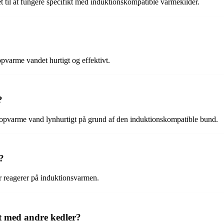
et til at fungere specifikt med induktionskompatible varmekilder.
pvarme vandet hurtigt og effektivt.
?
at opvarme vand lynhurtigt på grund af den induktionskompatible bund.
?
er reagerer på induktionsvarmen.
t med andre kedler?