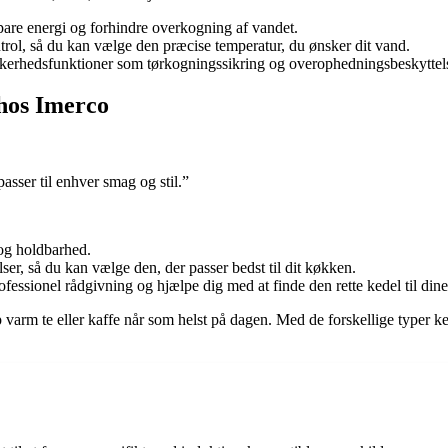
are energi og forhindre overkogning af vandet.
rol, så du kan vælge den præcise temperatur, du ønsker dit vand.
kkerhedsfunktioner som tørkogningssikring og overophedningsbeskyttel
 hos Imerco
passer til enhver smag og stil.”
 og holdbarhed.
lser, så du kan vælge den, der passer bedst til dit køkken.
fessionel rådgivning og hjælpe dig med at finde den rette kedel til din
rm te eller kaffe når som helst på dagen. Med de forskellige typer kedler