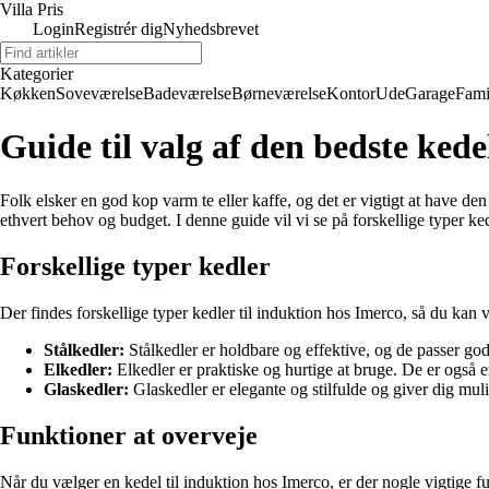
Villa Pris
Login
Registrér dig
Nyhedsbrevet
Kategorier
Køkken
Soveværelse
Badeværelse
Børneværelse
Kontor
Ude
Garage
Fami
Guide til valg af den bedste kede
Folk elsker en god kop varm te eller kaffe, og det er vigtigt at have den 
ethvert behov og budget. I denne guide vil vi se på forskellige typer ke
Forskellige typer kedler
Der findes forskellige typer kedler til induktion hos Imerco, så du kan 
Stålkedler:
Stålkedler er holdbare og effektive, og de passer godt
Elkedler:
Elkedler er praktiske og hurtige at bruge. De er også 
Glaskedler:
Glaskedler er elegante og stilfulde og giver dig mulig
Funktioner at overveje
Når du vælger en kedel til induktion hos Imerco, er der nogle vigtige f