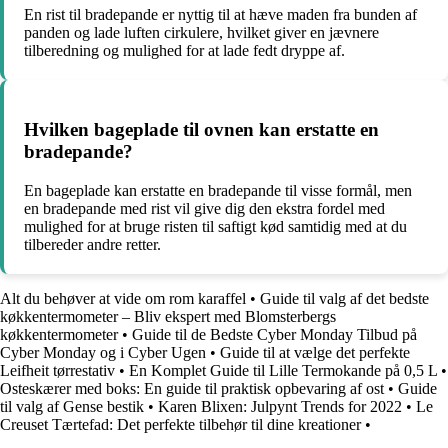
En rist til bradepande er nyttig til at hæve maden fra bunden af
panden og lade luften cirkulere, hvilket giver en jævnere
tilberedning og mulighed for at lade fedt dryppe af.
Hvilken bageplade til ovnen kan erstatte en
bradepande?
En bageplade kan erstatte en bradepande til visse formål, men
en bradepande med rist vil give dig den ekstra fordel med
mulighed for at bruge risten til saftigt kød samtidig med at du
tilbereder andre retter.
Alt du behøver at vide om rom karaffel
•
Guide til valg af det bedste
køkkentermometer – Bliv ekspert med Blomsterbergs
køkkentermometer
•
Guide til de Bedste Cyber Monday Tilbud på
Cyber Monday og i Cyber Ugen
•
Guide til at vælge det perfekte
Leifheit tørrestativ
•
En Komplet Guide til Lille Termokande på 0,5 L
•
Osteskærer med boks: En guide til praktisk opbevaring af ost
•
Guide
til valg af Gense bestik
•
Karen Blixen: Julpynt Trends for 2022
•
Le
Creuset Tærtefad: Det perfekte tilbehør til dine kreationer
•