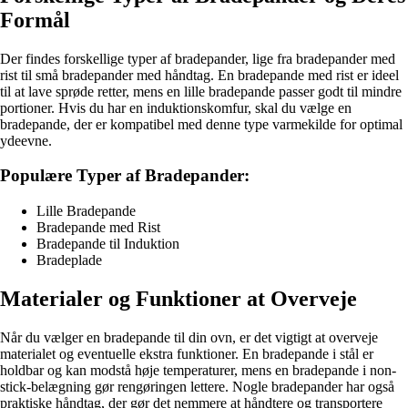
Formål
Der findes forskellige typer af bradepander, lige fra bradepander med
rist til små bradepander med håndtag. En bradepande med rist er ideel
til at lave sprøde retter, mens en lille bradepande passer godt til mindre
portioner. Hvis du har en induktionskomfur, skal du vælge en
bradepande, der er kompatibel med denne type varmekilde for optimal
ydeevne.
Populære Typer af Bradepander:
Lille Bradepande
Bradepande med Rist
Bradepande til Induktion
Bradeplade
Materialer og Funktioner at Overveje
Når du vælger en bradepande til din ovn, er det vigtigt at overveje
materialet og eventuelle ekstra funktioner. En bradepande i stål er
holdbar og kan modstå høje temperaturer, mens en bradepande i non-
stick-belægning gør rengøringen lettere. Nogle bradepander har også
praktiske håndtag, der gør det nemmere at håndtere og transportere