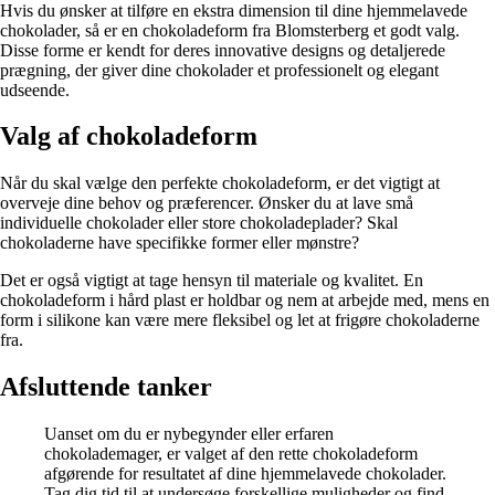
Hvis du ønsker at tilføre en ekstra dimension til dine hjemmelavede
chokolader, så er en chokoladeform fra Blomsterberg et godt valg.
Disse forme er kendt for deres innovative designs og detaljerede
prægning, der giver dine chokolader et professionelt og elegant
udseende.
Valg af chokoladeform
Når du skal vælge den perfekte chokoladeform, er det vigtigt at
overveje dine behov og præferencer. Ønsker du at lave små
individuelle chokolader eller store chokoladeplader? Skal
chokoladerne have specifikke former eller mønstre?
Det er også vigtigt at tage hensyn til materiale og kvalitet. En
chokoladeform i hård plast er holdbar og nem at arbejde med, mens en
form i silikone kan være mere fleksibel og let at frigøre chokoladerne
fra.
Afsluttende tanker
Uanset om du er nybegynder eller erfaren
chokolademager, er valget af den rette chokoladeform
afgørende for resultatet af dine hjemmelavede chokolader.
Tag dig tid til at undersøge forskellige muligheder og find