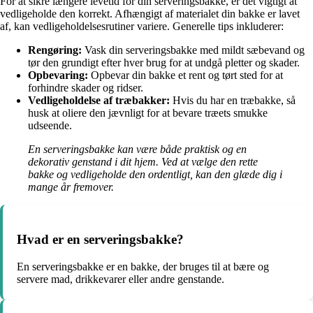
For at sikre længere levetid for din serveringsbakke, er det vigtigt at
vedligeholde den korrekt. Afhængigt af materialet din bakke er lavet
af, kan vedligeholdelsesrutiner variere. Generelle tips inkluderer:
Rengøring:
Vask din serveringsbakke med mildt sæbevand og
tør den grundigt efter hver brug for at undgå pletter og skader.
Opbevaring:
Opbevar din bakke et rent og tørt sted for at
forhindre skader og ridser.
Vedligeholdelse af træbakker:
Hvis du har en træbakke, så
husk at oliere den jævnligt for at bevare træets smukke
udseende.
En serveringsbakke kan være både praktisk og en
dekorativ genstand i dit hjem. Ved at vælge den rette
bakke og vedligeholde den ordentligt, kan den glæde dig i
mange år fremover.
Hvad er en serveringsbakke?
En serveringsbakke er en bakke, der bruges til at bære og
servere mad, drikkevarer eller andre genstande.