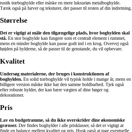
rustik træboghylde eller måske en mere luksuriøs metalboghylde.
Tænk også på farver og teksturer, der passer til resten af din indretning.
Størrelse
Det er vigtigt at måle den tilgængelige plads, hvor boghylden skal
stå.
En stor boghylde kan fungere som et centralt element i rummet,
mens en mindre boghylde kan passe godt ind i en krog. Overvej også
højden på hylderne, så de passer til de genstande, du vil opbevare.
Kvalitet
Undersøg materialerne, der bruges i konstruktionen af
boghylden.
En solid træboghylde vil typisk holde i mange år, mens en
billigere version måske ikke har den samme holdbarhed. Tjek også
efter robuste hylder, der kan bære vægten af dine bøger og
dekorationer.
Pris
Lav en budgetramme, så du ikke overskrider dine økonomiske
grænser.
Der findes boghylder i alle prisklasser, så det er vigtigt at
finde en balance mellem kvalitet og pris. Husk også at tage eventuelle