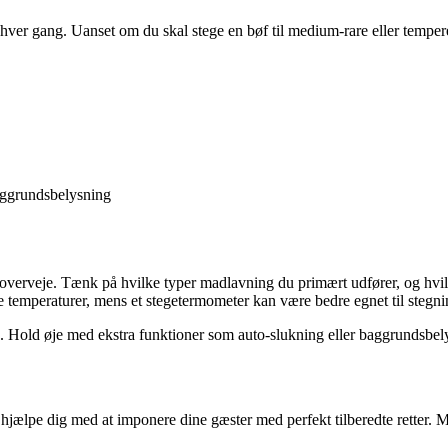
r gang. Uanset om du skal stege en bøf til medium-rare eller temperere
ggrundsbelysning
at overveje. Tænk på hvilke typer madlavning du primært udfører, og hvi
 temperaturer, mens et stegetermometer kan være bedre egnet til stegni
e. Hold øje med ekstra funktioner som auto-slukning eller baggrundsbel
hjælpe dig med at imponere dine gæster med perfekt tilberedte retter. 