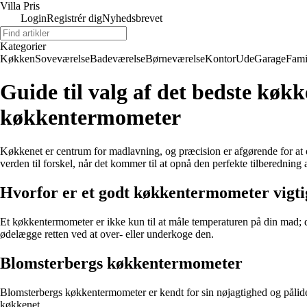
Villa Pris
Login
Registrér dig
Nyhedsbrevet
Kategorier
Køkken
Soveværelse
Badeværelse
Børneværelse
Kontor
Ude
Garage
Fami
Guide til valg af det bedste kø
køkkentermometer
Køkkenet er centrum for madlavning, og præcision er afgørende for at 
verden til forskel, når det kommer til at opnå den perfekte tilberedning a
Hvorfor er et godt køkkentermometer vigti
Et køkkentermometer er ikke kun til at måle temperaturen på din mad; det
ødelægge retten ved at over- eller underkoge den.
Blomsterbergs køkkentermometer
Blomsterbergs køkkentermometer er kendt for sin nøjagtighed og pålidel
køkkenet.