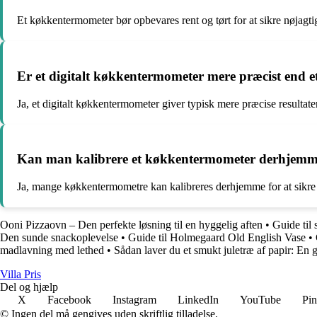
Et køkkentermometer bør opbevares rent og tørt for at sikre nøjagti
Er et digitalt køkkentermometer mere præcist end e
Ja, et digitalt køkkentermometer giver typisk mere præcise resulta
Kan man kalibrere et køkkentermometer derhjem
Ja, mange køkkentermometre kan kalibreres derhjemme for at sikre 
Ooni Pizzaovn – Den perfekte løsning til en hyggelig aften
•
Guide til
Den sunde snackoplevelse
•
Guide til Holmegaard Old English Vase
•
madlavning med lethed
•
Sådan laver du et smukt juletræ af papir: En g
Villa Pris
Del og hjælp
X
Facebook
Instagram
LinkedIn
YouTube
Pin
© Ingen del må gengives uden skriftlig tilladelse.