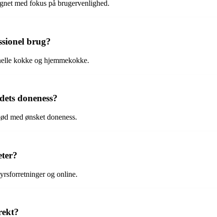
ignet med fokus på brugervenlighed.
ssionel brug?
onelle kokke og hjemmekokke.
dets doneness?
f kød med ønsket doneness.
ter?
rsforretninger og online.
rekt?