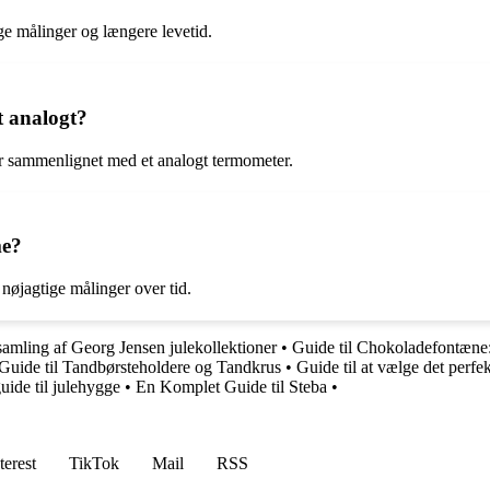
ge målinger og længere levetid.
t analogt?
ter sammenlignet med et analogt termometer.
me?
nøjagtige målinger over tid.
 samling af Georg Jensen julekollektioner
•
Guide til Chokoladefontæne
Guide til Tandbørsteholdere og Tandkrus
•
Guide til at vælge det perfe
uide til julehygge
•
En Komplet Guide til Steba
•
terest
TikTok
Mail
RSS