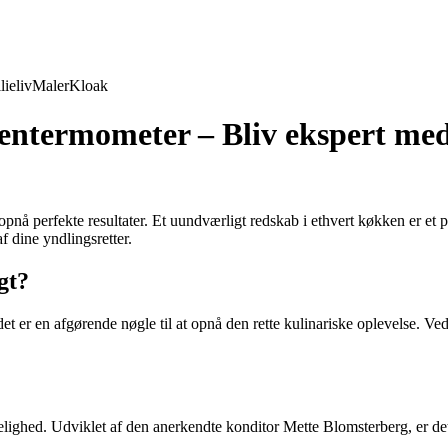
lieliv
Maler
Kloak
kkentermometer – Bliv ekspert me
opnå perfekte resultater. Et uundværligt redskab i ethvert køkken er e
f dine yndlingsretter.
gt?
 er en afgørende nøgle til at opnå den rette kulinariske oplevelse. Ved 
ighed. Udviklet af den anerkendte konditor Mette Blomsterberg, er dett