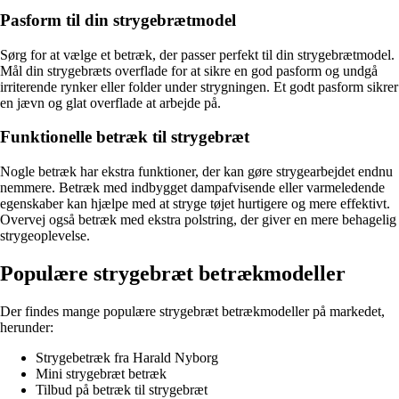
Pasform til din strygebrætmodel
Sørg for at vælge et betræk, der passer perfekt til din strygebrætmodel.
Mål din strygebræts overflade for at sikre en god pasform og undgå
irriterende rynker eller folder under strygningen. Et godt pasform sikrer
en jævn og glat overflade at arbejde på.
Funktionelle betræk til strygebræt
Nogle betræk har ekstra funktioner, der kan gøre strygearbejdet endnu
nemmere. Betræk med indbygget dampafvisende eller varmeledende
egenskaber kan hjælpe med at stryge tøjet hurtigere og mere effektivt.
Overvej også betræk med ekstra polstring, der giver en mere behagelig
strygeoplevelse.
Populære strygebræt betrækmodeller
Der findes mange populære strygebræt betrækmodeller på markedet,
herunder:
Strygebetræk fra Harald Nyborg
Mini strygebræt betræk
Tilbud på betræk til strygebræt