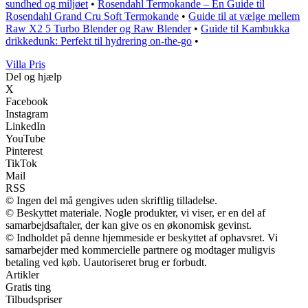
sundhed og miljøet
•
Rosendahl Termokande – En Guide til
Rosendahl Grand Cru Soft Termokande
•
Guide til at vælge mellem
Raw X2 5 Turbo Blender og Raw Blender
•
Guide til Kambukka
drikkedunk: Perfekt til hydrering on-the-go
•
Villa Pris
Del og hjælp
X
Facebook
Instagram
LinkedIn
YouTube
Pinterest
TikTok
Mail
RSS
© Ingen del må gengives uden skriftlig tilladelse.
© Beskyttet materiale. Nogle produkter, vi viser, er en del af
samarbejdsaftaler, der kan give os en økonomisk gevinst.
© Indholdet på denne hjemmeside er beskyttet af ophavsret. Vi
samarbejder med kommercielle partnere og modtager muligvis
betaling ved køb. Uautoriseret brug er forbudt.
Artikler
Gratis ting
Tilbudspriser