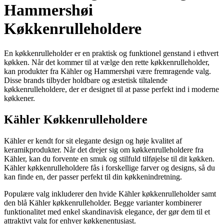
Hammershøi
Køkkenrulleholdere
En køkkenrulleholder er en praktisk og funktionel genstand i ethvert
køkken. Når det kommer til at vælge den rette køkkenrulleholder,
kan produkter fra Kähler og Hammershøi være fremragende valg.
Disse brands tilbyder holdbare og æstetisk tiltalende
køkkenrulleholdere, der er designet til at passe perfekt ind i moderne
køkkener.
Kähler Køkkenrulleholdere
Kähler er kendt for sit elegante design og høje kvalitet af
keramikprodukter. Når det drejer sig om køkkenrulleholdere fra
Kähler, kan du forvente en smuk og stilfuld tilføjelse til dit køkken.
Kähler køkkenrulleholdere fås i forskellige farver og designs, så du
kan finde en, der passer perfekt til din køkkenindretning.
Populære valg inkluderer den hvide Kähler køkkenrulleholder samt
den blå Kähler køkkenrulleholder. Begge varianter kombinerer
funktionalitet med enkel skandinavisk elegance, der gør dem til et
attraktivt valg for enhver køkkenentusiast.