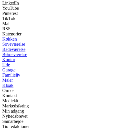
LinkedIn
YouTube
Pinterest
TikTok
Mail
RSS
Kategorier
Køkken
Soveværelse
Badeværelse
Børneværelse
Kontor
Ude
Garage
Familieliv
Maler
Kloak
Om os
Kontakt
Mediekit
Markedsføring
Min adgang
Nyhedsbrevet
Samarbejde
Tip redaktionen