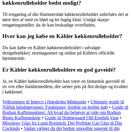
køkkenrulleholder bedst muligt?
Til rengøring af din Hammershøi køkkenrulleholder anbefales det at
tørre den af med en blød og let fugtig klud. Undgå skarpe
rengøringsmidler, da de kan beskadige overfladen.
Hvor kan jeg købe en Kähler køkkenrulleholder?
Du kan købe en Kähler køkkenrulleholder i udvalgte
designbutikker, stormagasiner og online på Kählers officielle
hjemmeside.
Er Kähler køkkenrulleholdere en god gaveidé?
Ja, en Kähler køkkenrulleholder kan være en fantastisk gaveidé til
en ven eller familiemedlem, der sætter pris på flot design og kvalitet
i køkkenet.
Velkommen til Imerco i Hørsholm Midtpunkt
•
Ultimativ guide til
Nilfisk håndstøvsuger: Funktioner, fordele og bedste køb
•
Guide til
Bodum Kaffemaskiner: Alt hvad du behøver at vide om Bodum
Bistro Kaffemaskine
•
Guide til Holmegaard Old English Vase
•
Mixology Glas fra Luigi Bormioli: Det Perfekte Gin Glas til Din
Cocktails
•
Sådan vælger du det bedste smoothie sugerør til din