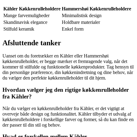
Kähler Køkkenrulleholdere
Hammershøi Køkkenrulleholdere
Mange farvemuligheder
Minimalistisk design
Skandinavisk elegance
Holdbare materialer
Stilfuld keramik
Enkel form
Afsluttende tanker
Uanset om du foretrækker en Kähler eller Hammershøi
køkkenrulleholder, er begge mærker et fremragende valg, når det
kommer til stilfulde og funktionelle køkkenprodukter. Tag hensyn til
din personlige præference, din køkkenindretning og dine behov, når
du vælger den perfekte køkkenrulleholder til dit hjem.
Hvordan vælger jeg den rigtige køkkenrulleholder
fra Kähler?
Når du vælger en køkkenrulleholder fra Kähler, er det vigtigt at
overveje både design og funktionalitet. Kähler tilbyder et udvalg af
køkkenrulleholdere i forskellige farver og former, så du kan finde en
der passer til din stil og behov.
Hvad er forskellen mellem Kähler