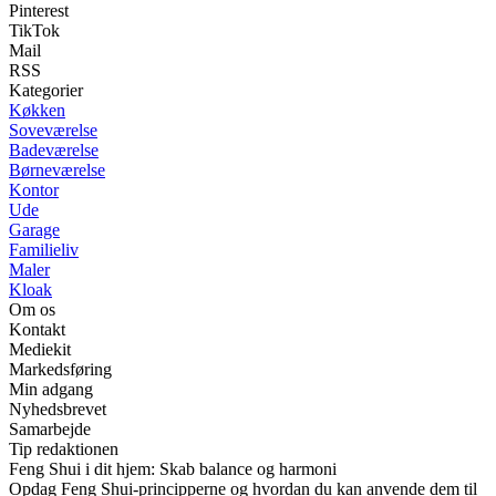
Pinterest
TikTok
Mail
RSS
Kategorier
Køkken
Soveværelse
Badeværelse
Børneværelse
Kontor
Ude
Garage
Familieliv
Maler
Kloak
Om os
Kontakt
Mediekit
Markedsføring
Min adgang
Nyhedsbrevet
Samarbejde
Tip redaktionen
Feng Shui i dit hjem: Skab balance og harmoni
Opdag Feng Shui-principperne og hvordan du kan anvende dem til