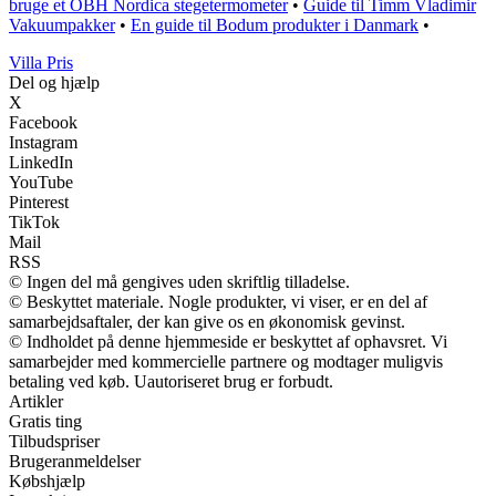
bruge et OBH Nordica stegetermometer
•
Guide til Timm Vladimir
Vakuumpakker
•
En guide til Bodum produkter i Danmark
•
Villa Pris
Del og hjælp
X
Facebook
Instagram
LinkedIn
YouTube
Pinterest
TikTok
Mail
RSS
© Ingen del må gengives uden skriftlig tilladelse.
© Beskyttet materiale. Nogle produkter, vi viser, er en del af
samarbejdsaftaler, der kan give os en økonomisk gevinst.
© Indholdet på denne hjemmeside er beskyttet af ophavsret. Vi
samarbejder med kommercielle partnere og modtager muligvis
betaling ved køb. Uautoriseret brug er forbudt.
Artikler
Gratis ting
Tilbudspriser
Brugeranmeldelser
Købshjælp