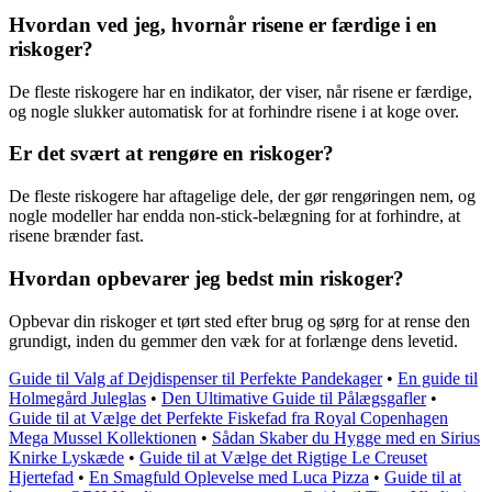
Hvordan ved jeg, hvornår risene er færdige i en
riskoger?
De fleste riskogere har en indikator, der viser, når risene er færdige,
og nogle slukker automatisk for at forhindre risene i at koge over.
Er det svært at rengøre en riskoger?
De fleste riskogere har aftagelige dele, der gør rengøringen nem, og
nogle modeller har endda non-stick-belægning for at forhindre, at
risene brænder fast.
Hvordan opbevarer jeg bedst min riskoger?
Opbevar din riskoger et tørt sted efter brug og sørg for at rense den
grundigt, inden du gemmer den væk for at forlænge dens levetid.
Guide til Valg af Dejdispenser til Perfekte Pandekager
•
En guide til
Holmegård Juleglas
•
Den Ultimative Guide til Pålægsgafler
•
Guide til at Vælge det Perfekte Fiskefad fra Royal Copenhagen
Mega Mussel Kollektionen
•
Sådan Skaber du Hygge med en Sirius
Knirke Lyskæde
•
Guide til at Vælge det Rigtige Le Creuset
Hjertefad
•
En Smagfuld Oplevelse med Luca Pizza
•
Guide til at