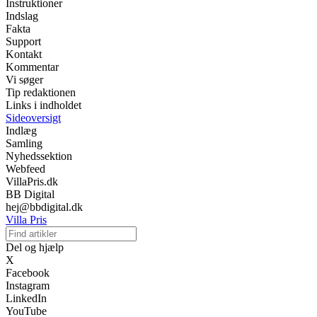
Instruktioner
Indslag
Fakta
Support
Kontakt
Kommentar
Vi søger
Tip redaktionen
Links i indholdet
Sideoversigt
Indlæg
Samling
Nyhedssektion
Webfeed
VillaPris.dk
BB Digital
hej@bbdigital.dk
Villa Pris
Del og hjælp
X
Facebook
Instagram
LinkedIn
YouTube