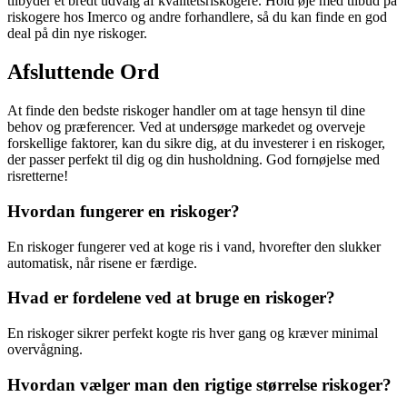
tilbyder et bredt udvalg af kvalitetsriskogere. Hold øje med tilbud på
riskogere hos Imerco og andre forhandlere, så du kan finde en god
deal på din nye riskoger.
Afsluttende Ord
At finde den bedste riskoger handler om at tage hensyn til dine
behov og præferencer. Ved at undersøge markedet og overveje
forskellige faktorer, kan du sikre dig, at du investerer i en riskoger,
der passer perfekt til dig og din husholdning. God fornøjelse med
risretterne!
Hvordan fungerer en riskoger?
En riskoger fungerer ved at koge ris i vand, hvorefter den slukker
automatisk, når risene er færdige.
Hvad er fordelene ved at bruge en riskoger?
En riskoger sikrer perfekt kogte ris hver gang og kræver minimal
overvågning.
Hvordan vælger man den rigtige størrelse riskoger?