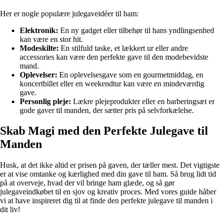
Her er nogle populære julegaveidéer til ham:
Elektronik:
En ny gadget eller tilbehør til hans yndlingsenhed
kan være en stor hit.
Modeskilte:
En stilfuld taske, et lækkert ur eller andre
accessories kan være den perfekte gave til den modebevidste
mand.
Oplevelser:
En oplevelsesgave som en gourmetmiddag, en
koncertbillet eller en weekendtur kan være en mindeværdig
gave.
Personlig pleje:
Lækre plejeprodukter eller en barberingsæt er
gode gaver til manden, der sætter pris på selvforkælelse.
Skab Magi med den Perfekte Julegave til
Manden
Husk, at det ikke altid er prisen på gaven, der tæller mest. Det vigtigste
er at vise omtanke og kærlighed med din gave til ham. Så brug lidt tid
på at overveje, hvad der vil bringe ham glæde, og så gør
julegaveindkøbet til en sjov og kreativ proces. Med vores guide håber
vi at have inspireret dig til at finde den perfekte julegave til manden i
dit liv!