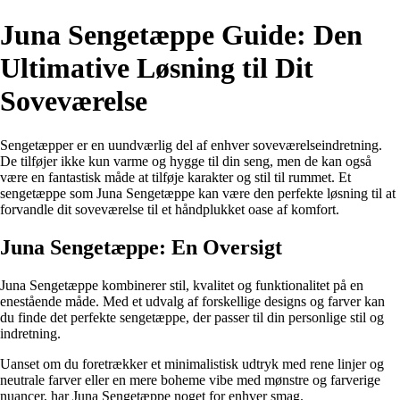
Juna Sengetæppe Guide: Den
Ultimative Løsning til Dit
Soveværelse
Sengetæpper er en uundværlig del af enhver soveværelseindretning.
De tilføjer ikke kun varme og hygge til din seng, men de kan også
være en fantastisk måde at tilføje karakter og stil til rummet. Et
sengetæppe som Juna Sengetæppe kan være den perfekte løsning til at
forvandle dit soveværelse til et håndplukket oase af komfort.
Juna Sengetæppe: En Oversigt
Juna Sengetæppe kombinerer stil, kvalitet og funktionalitet på en
enestående måde. Med et udvalg af forskellige designs og farver kan
du finde det perfekte sengetæppe, der passer til din personlige stil og
indretning.
Uanset om du foretrækker et minimalistisk udtryk med rene linjer og
neutrale farver eller en mere boheme vibe med mønstre og farverige
nuancer, har Juna Sengetæppe noget for enhver smag.