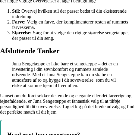
der nogle vigtige overvejelser at tage i betragtning:
Stil:
Overvej hvilken stil der passer bedst til din eksisterende
indretning.
Farve:
Vælg en farve, der komplimenterer resten af rummets
farveskema.
Størrelse:
Sørg for at vælge den rigtige størrelse sengetæppe,
der passer til din seng.
Afsluttende Tanker
Juna Sengetæppe er ikke bare et sengetæppe – det er en
investering i din søvnkomfort og rummets samlede
udseende. Med et Juna Sengetæppe kan du skabe en
atmosfære af ro og hygge i dit soveværelse, som du vil
elske at komme hjem til hver aften.
Uanset om du foretrækker det enkle og elegante eller det farverige og
iøjnefaldende, er Juna Sengetæppe et fantastisk valg til at tilføje
personlighed til dit soveværelse. Tag et kig på det brede udvalg og find
det perfekte match til dit hjem.
Hvad er et Juna sengetæppe?