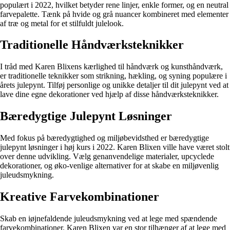
populært i 2022, hvilket betyder rene linjer, enkle former, og en neutral
farvepalette. Tænk på hvide og grå nuancer kombineret med elementer
af træ og metal for et stilfuldt julelook.
Traditionelle Håndværksteknikker
I tråd med Karen Blixens kærlighed til håndværk og kunsthåndværk,
er traditionelle teknikker som strikning, hækling, og syning populære i
årets julepynt. Tilføj personlige og unikke detaljer til dit julepynt ved at
lave dine egne dekorationer ved hjælp af disse håndværksteknikker.
Bæredygtige Julepynt Løsninger
Med fokus på bæredygtighed og miljøbevidsthed er bæredygtige
julepynt løsninger i høj kurs i 2022. Karen Blixen ville have været stolt
over denne udvikling. Vælg genanvendelige materialer, upcyclede
dekorationer, og øko-venlige alternativer for at skabe en miljøvenlig
juleudsmykning.
Kreative Farvekombinationer
Skab en iøjnefaldende juleudsmykning ved at lege med spændende
farvekombinationer. Karen Blixen var en stor tilhænger af at lege med