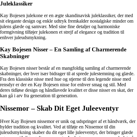
Juleklassiker
Kay Bojesen julekone er en ægte skandinavisk juleklassiker, der med
sit elegante design og enkle udtryk fremkalder nostalgiske minder om
julens glæde og samvær. Med sine fine detaljer og harmoniske
formgivning tilføjer julekonen et strejf af elegance og tradition til
enhver juleudsmykning.
Kay Bojesen Nisser – En Samling af Charmerende
Skabninger
Kay Bojesen nisser består af en mangfoldig samling af charmerende
skabninger, der hver især bidrager til at sprede julestemning og glæde.
Fra den klassiske nisse med hue og stjerne til den legende nisse med
rensdyr er der en Kay Bojesen nisse for enhver smag og stil. Med
deres tidløse design og håndlavede kvalitet er disse nisser en skat, der
kan gå i arv fra generation til generation.
Nissemor – Skab Dit Eget Juleeventyr
Hver Kay Bojesen nissemor er unik og udspringer af et håndværk, der
hylder tradition og kvalitet. Ved at tilføje en Nissemor til din
juleudsmykning skaber du dit eget lille juleeventyr, der bringer glæde