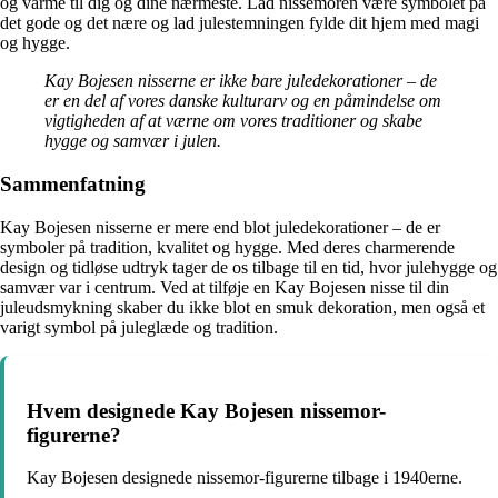
og varme til dig og dine nærmeste. Lad nissemoren være symbolet på
det gode og det nære og lad julestemningen fylde dit hjem med magi
og hygge.
Kay Bojesen nisserne er ikke bare juledekorationer – de
er en del af vores danske kulturarv og en påmindelse om
vigtigheden af at værne om vores traditioner og skabe
hygge og samvær i julen.
Sammenfatning
Kay Bojesen nisserne er mere end blot juledekorationer – de er
symboler på tradition, kvalitet og hygge. Med deres charmerende
design og tidløse udtryk tager de os tilbage til en tid, hvor julehygge og
samvær var i centrum. Ved at tilføje en Kay Bojesen nisse til din
juleudsmykning skaber du ikke blot en smuk dekoration, men også et
varigt symbol på juleglæde og tradition.
Hvem designede Kay Bojesen nissemor-
figurerne?
Kay Bojesen designede nissemor-figurerne tilbage i 1940erne.