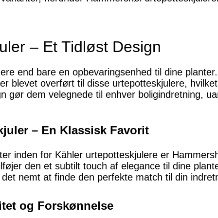
uler – Et Tidløst Design
ere end bare en opbevaringsenhed til dine planter. 
levet overført til disse urtepotteskjulere, hvilket g
gn gør dem velegnede til enhver boligindretning, u
uler – En Klassisk Favorit
er inden for Kähler urtepotteskjulere er Hammershø
lføjer den et subtilt touch af elegance til dine plante
r det nemt at finde den perfekte match til din indret
litet og Forskønnelse