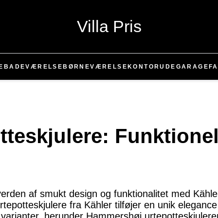
Villa Pris
E
BADEVÆRELSE
BØRNEVÆRELSE
KONTOR
UDE
GARAGE
FA
tteskjulere: Funktione
verden af smukt design og funktionalitet med Kähle
epotteskjulere fra Kähler tilføjer en unik elegance
varianter, herunder Hammershøi urtepotteskjuleren,