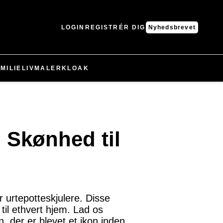
LOGIN
REGISTRÉR DIG
Nyhedsbrevet
MILIELIV
MALER
KLOAK
l Skønhed til
r urtepotteskjulere. Disse
 til ethvert hjem. Lad os
 der er blevet et ikon inden