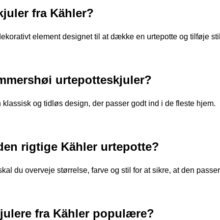
juler fra Kähler?
ekorativt element designet til at dække en urtepotte og tilføje stil 
mershøi urtepotteskjuler?
lassisk og tidløs design, der passer godt ind i de fleste hjem.
n rigtige Kähler urtepotte?
al du overveje størrelse, farve og stil for at sikre, at den passer 
kjulere fra Kähler populære?