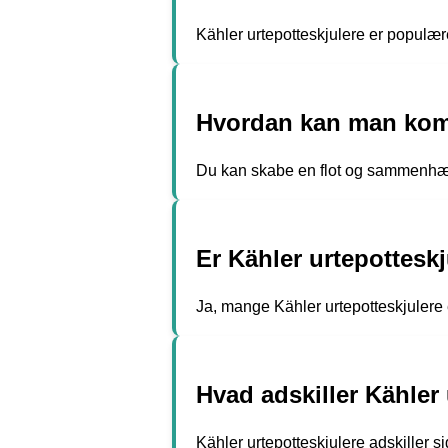
Kähler urtepotteskjulere er populære 
Hvordan kan man kombi
Du kan skabe en flot og sammenhænge
Er Kähler urtepottesk
Ja, mange Kähler urtepotteskjulere 
Hvad adskiller Kähler
Kähler urtepotteskjulere adskiller s