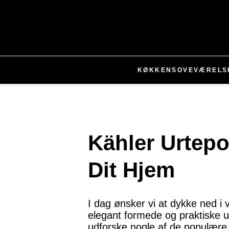
KØKKEN
SOVEVÆRELS
Kähler Urtepo
Dit Hjem
I dag ønsker vi at dykke ned i 
elegant formede og praktiske urt
udforske nogle af de populære 