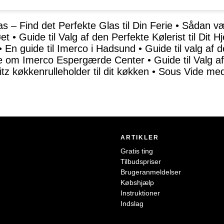
 – Find det Perfekte Glas til Din Ferie
•
Sådan væ
øet
•
Guide til Valg af den Perfekte Kølerist til Dit H
•
En guide til Imerco i Hadsund
•
Guide til valg af
ide om Imerco Espergærde Center
•
Guide til Valg a
itz køkkenrulleholder til dit køkken
•
Sous Vide med
ARTIKLER
Gratis ting
Tilbudspriser
Brugeranmeldelser
Købshjælp
Instruktioner
Indslag