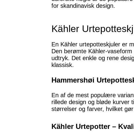
for skandinavisk design.
Kähler Urtepotteskj
En Kähler urtepotteskjuler er m
Den berømte Kähler-vaseform er b
udtryk. Det enkle og rene desi
klassisk.
Hammershøi Urtepotteskj
En af de mest populære variant
rillede design og bløde kurver ti
størrelser og farver, hvilket gø
Kähler Urtepotter – Kva