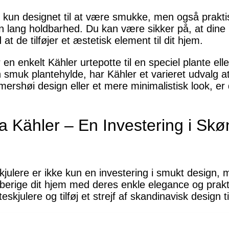
e kun designet til at være smukke, men også praktis
en lang holdbarhed. Du kan være sikker på, at dine pl
at de tilføjer et æstetisk element til dit hjem.
en enkelt Kähler urtepotte til en speciel plante ell
en smuk plantehylde, har Kähler et varieret udvalg
ershøi design eller et mere minimalistisk look, er
ra Kähler – En Investering i Sk
kjulere er ikke kun en investering i smukt design, m
at berige dit hjem med deres enkle elegance og prakt
kjulere og tilføj et strejf af skandinavisk design ti