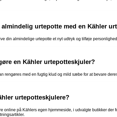
almindelig urtepotte med en Kähler urt
ve din almindelige urtepotte et nyt udtryk og tilføje personlighed 
øre en Kähler urtepotteskjuler?
 kan rengøres med en fugtig klud og mild sæbe for at bevare de
hler urtepotteskjulere?
e online på Kählers egen hjemmeside, i udvalgte butikker der fo
ningsartikler.