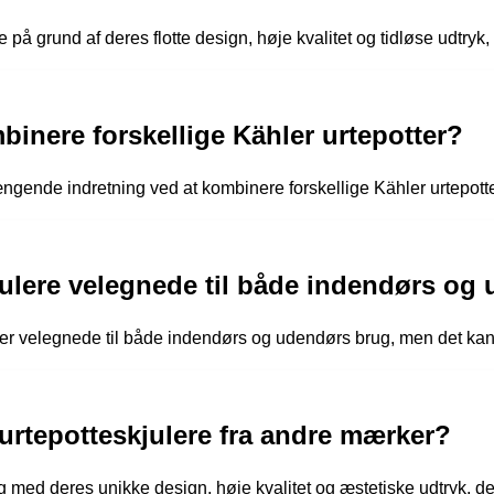
på grund af deres flotte design, høje kvalitet og tidløse udtryk, 
nere forskellige Kähler urtepotter?
nde indretning ved at kombinere forskellige Kähler urtepotter 
julere velegnede til både indendørs og
er velegnede til både indendørs og udendørs brug, men det kan 
 urtepotteskjulere fra andre mærker?
ig med deres unikke design, høje kvalitet og æstetiske udtryk, d