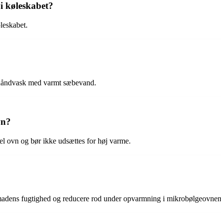
i køleskabet?
leskabet.
 håndvask med varmt sæbevand.
vn?
el ovn og bør ikke udsættes for høj varme.
e madens fugtighed og reducere rod under opvarmning i mikrobølgeovnen