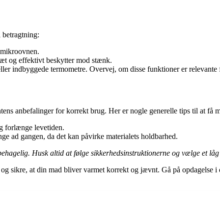
i betragtning:
a mikroovnen.
 tæt og effektivt beskytter mod stænk.
ler indbyggede termometre. Overvej, om disse funktioner er relevante f
tens anbefalinger for korrekt brug. Her er nogle generelle tips til at få 
g forlænge levetiden.
nge ad gangen, da det kan påvirke materialets holdbarhed.
hagelig. Husk altid at følge sikkerhedsinstruktionerne og vælge et låg a
 og sikre, at din mad bliver varmet korrekt og jævnt. Gå på opdagelse i d