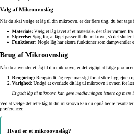
Valg af Mikroovnslåg
Når du skal vælge et låg til din mikroovn, er der flere ting, du bør tage 
Materiale:
Vælg et låg lavet af et materiale, der tåler varmen fr
Størrelse:
Sørg for, at låget passer til din mikrovn, så det slutter
Funktioner:
Nogle låg har ekstra funktioner som dampventiler el
Brug af Mikroovnslåg
Når du anvender et låg til din mikroovn, er det vigtigt at følge producen
Rengøring:
Rengør dit låg regelmæssigt for at sikre hygiejnen o
Varighed:
Undgå at overlade dit låg til mikroovn i ovnen for læ
Et godt låg til mikroovn kan gøre madlavningen lettere og mere be
Ved at vælge det rette låg til din mikroovn kan du opnå bedre resultater
præferencer.
Hvad er et mikroovnslåg?