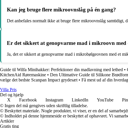
Kan jeg bruge flere mikroovnslåg på én gang?
Det anbefales normalt ikke at bruge flere mikroovnslåg samtidigt,
Er det sikkert at genopvarme mad i mikroovn med 
Ja, det er sikkert at genopvarme mad i mikrobølgeovnen med et mik
Guide til Wilfa Minihakker: Perfektioner din madlavning med lethed
•
KitchenAid Røremaskine
•
Den Ultimative Guide til Silikone Brødfor
vælge det bedste Scanpan Impact grydesæt
•
Få mest ud af din hverd
Villa Pris
Del og hjælp
X
Facebook
Instagram
LinkedIn
YouTube
Pin
© Ingen del må gengives uden skriftlig tilladelse.
© Beskyttet materiale. Nogle produkter, vi viser, er en del af samarbejd
© Indholdet på denne hjemmeside er beskyttet af ophavsret. Vi samarbe
Artikler
Gratis ting