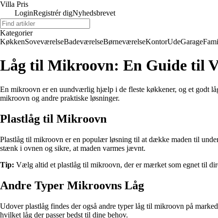
Villa Pris
Login
Registrér dig
Nyhedsbrevet
Kategorier
Køkken
Soveværelse
Badeværelse
Børneværelse
Kontor
Ude
Garage
Fami
Låg til Mikroovn: En Guide til 
En mikroovn er en uundværlig hjælp i de fleste køkkener, og et godt lå
mikroovn og andre praktiske løsninger.
Plastlåg til Mikroovn
Plastlåg til mikroovn er en populær løsning til at dække maden til unde
stænk i ovnen og sikre, at maden varmes jævnt.
Tip:
Vælg altid et plastlåg til mikroovn, der er mærket som egnet til 
Andre Typer Mikroovns Låg
Udover plastlåg findes der også andre typer låg til mikroovn på markedet.
hvilket låg der passer bedst til dine behov.