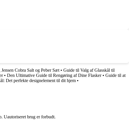
g Jensen Cobra Salt og Peber Sæt
•
Guide til Valg af Glasskål til
er
•
Den Ultimative Guide til Rengøring af Dine Flasker
•
Guide til at
l: Det perfekte designelement til dit hjem
•
 Uautoriseret brug er forbudt.