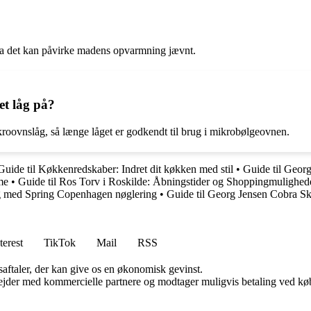
 da det kan påvirke madens opvarmning jævnt.
et låg på?
roovnslåg, så længe låget er godkendt til brug i mikrobølgeovnen.
Guide til Køkkenredskaber: Indret dit køkken med stil
•
Guide til Geor
me
•
Guide til Ros Torv i Roskilde: Åbningstider og Shoppingmulighed
ag med Spring Copenhagen nøglering
•
Guide til Georg Jensen Cobra Skå
terest
TikTok
Mail
RSS
saftaler, der kan give os en økonomisk gevinst.
jder med kommercielle partnere og modtager muligvis betaling ved køb.