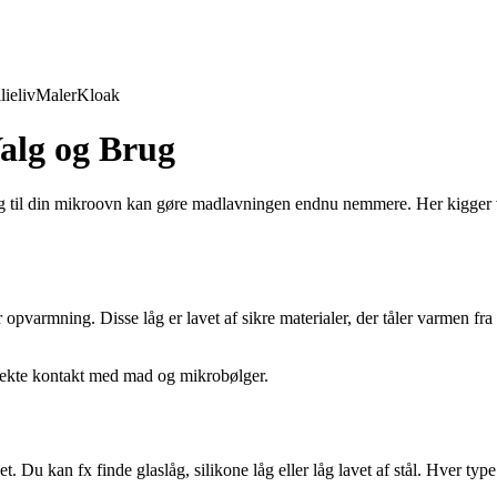
lieliv
Maler
Kloak
Valg og Brug
g til din mikroovn kan gøre madlavningen endnu nemmere. Her kigger vi 
r opvarmning. Disse låg er lavet af sikre materialer, der tåler varmen f
direkte kontakt med mad og mikrobølger.
 Du kan fx finde glaslåg, silikone låg eller låg lavet af stål. Hver type