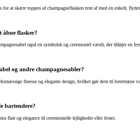
 for at skære toppen af ​​champagneflasken rent af med en enkelt, flyd
 åbne flasker?
mpagnesabel også en symbolsk og ceremoniel værdi, der tilføjer en festl
sabel og andre champagnesabler?
smæssige finesse og elegante design, hvilket gør dem til foretrukne valg
le bartendere?
a flair og elegance til ceremonielle lejligheder eller fester.