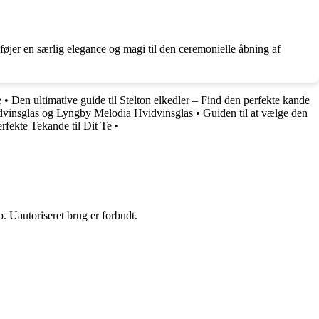
lføjer en særlig elegance og magi til den ceremonielle åbning af
e
•
Den ultimative guide til Stelton elkedler – Find den perfekte kande
dvinsglas og Lyngby Melodia Hvidvinsglas
•
Guiden til at vælge den
rfekte Tekande til Dit Te
•
 Uautoriseret brug er forbudt.