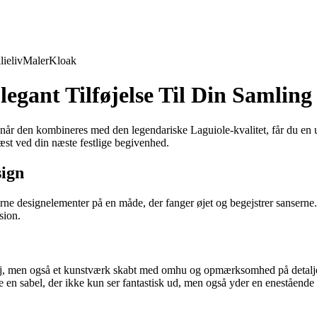
lieliv
Maler
Kloak
gant Tilføjelse Til Din Samling
når den kombineres med den legendariske Laguiole-kvalitet, får du en 
æst ved din næste festlige begivenhed.
sign
 designelementer på en måde, der fanger øjet og begejstrer sanserne. 
sion.
, men også et kunstværk skabt med omhu og opmærksomhed på detaljer.
ikre en sabel, der ikke kun ser fantastisk ud, men også yder en enestående