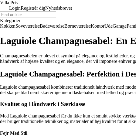
Villa Pris
Login
Registrér dig
Nyhedsbrevet
Kategorier
Køkken
Soveværelse
Badeværelse
Børneværelse
Kontor
Ude
Garage
Fami
Laguiole Champagnesabel: En Ele
Champagnesabelen er blevet et symbol på elegance og festligheder, og 
håndværk af højeste kvalitet og en elegance, der vil imponere enhver g
Laguiole Champagnesabel: Perfektion i De
Laguiole champagnesabel kombinerer traditionelt håndværk med moderne
det skarpe blad nemt skærer igennem flaskehalsen med lethed og præci
Kvalitet og Håndværk i Særklasse
Med Laguiole champagnesabel får du ikke kun et smukt stykke værktøj
der bruger traditionelle teknikker og materialer af høj kvalitet for at s
Fejr Med Stil