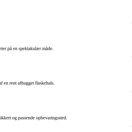
meter på en spektakulær måde.
f en rent afhugget flaskehals.
sikkert og passende opbevaringssted.