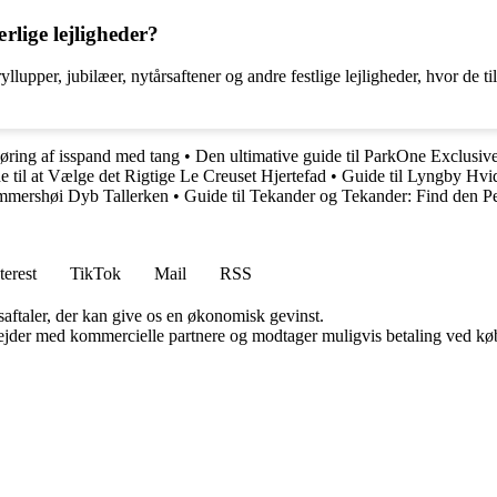
rlige lejligheder?
upper, jubilæer, nytårsaftener og andre festlige lejligheder, hvor de ti
gøring af isspand med tang
•
Den ultimative guide til ParkOne Exclusiv
e til at Vælge det Rigtige Le Creuset Hjertefad
•
Guide til Lyngby Hvi
ammershøi Dyb Tallerken
•
Guide til Tekander og Tekander: Find den Pe
terest
TikTok
Mail
RSS
saftaler, der kan give os en økonomisk gevinst.
jder med kommercielle partnere og modtager muligvis betaling ved køb.