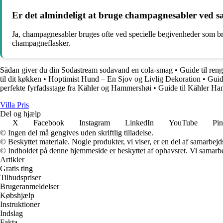
Er det almindeligt at bruge champagnesabler ved sæ
Ja, champagnesabler bruges ofte ved specielle begivenheder som bryll
champagneflasker.
Sådan giver du din Sodastream sodavand en cola-smag
•
Guide til ren
til dit køkken
•
Hoptimist Hund – En Sjov og Livlig Dekoration
•
Guid
perfekte fyrfadsstage fra Kähler og Hammershøi
•
Guide til Kähler H
Villa Pris
Del og hjælp
X
Facebook
Instagram
LinkedIn
YouTube
Pin
© Ingen del må gengives uden skriftlig tilladelse.
© Beskyttet materiale. Nogle produkter, vi viser, er en del af samarbejd
© Indholdet på denne hjemmeside er beskyttet af ophavsret. Vi samarbe
Artikler
Gratis ting
Tilbudspriser
Brugeranmeldelser
Købshjælp
Instruktioner
Indslag
Fakta