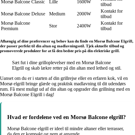
Morsø Balcone Classic
Lille
1600W
tilbud
Kontakt for
Morsø Balcone Deluxe
Medium
2000W
tilbud
Morsø Balcone
Kontakt for
Stor
2400W
Premium
tilbud
Afhængig af dine præferencer og behov kan du finde en Morsø Balcone Elgrill,
der passer perfekt til din altan og madlavningsstil. Tjek aktuelle tilbud og
promoverede produkter for at få den bedste pris på din elektriske grill.
Sæt fut i dine grilloplevelser med en Morsø Balcone
Elgrill og skab lækre retter på din altan med lethed og stil.
Uanset om du er i starten af din grillrejse eller en erfaren kok, vil en
Morsø elgrill bringe glæde og praktisk madlavning til dit udendørs
rum. Få mest muligt ud af din altan og opgrader din grillning med en
Morsø Balcone Elgrill i dag!
Hvad er fordelene ved en Morsø Balcone elgrill?
Morsø Balcone elgrill er ideel til mindre altaner eller terrasser,
da den er kompakt og nem at anvende.