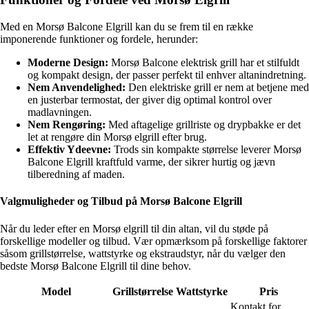
Med en Morsø Balcone Elgrill kan du se frem til en række
imponerende funktioner og fordele, herunder:
Moderne Design:
Morsø Balcone elektrisk grill har et stilfuldt
og kompakt design, der passer perfekt til enhver altanindretning.
Nem Anvendelighed:
Den elektriske grill er nem at betjene med
en justerbar termostat, der giver dig optimal kontrol over
madlavningen.
Nem Rengøring:
Med aftagelige grillriste og drypbakke er det
let at rengøre din Morsø elgrill efter brug.
Effektiv Ydeevne:
Trods sin kompakte størrelse leverer Morsø
Balcone Elgrill kraftfuld varme, der sikrer hurtig og jævn
tilberedning af maden.
Valgmuligheder og Tilbud på Morsø Balcone Elgrill
Når du leder efter en Morsø elgrill til din altan, vil du støde på
forskellige modeller og tilbud. Vær opmærksom på forskellige faktorer
såsom grillstørrelse, wattstyrke og ekstraudstyr, når du vælger den
bedste Morsø Balcone Elgrill til dine behov.
Model
Grillstørrelse
Wattstyrke
Pris
Kontakt for