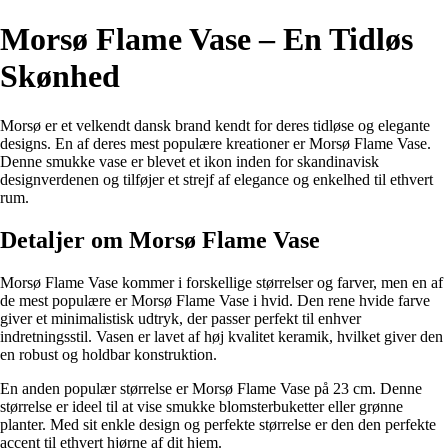
Morsø Flame Vase – En Tidløs
Skønhed
Morsø er et velkendt dansk brand kendt for deres tidløse og elegante
designs. En af deres mest populære kreationer er Morsø Flame Vase.
Denne smukke vase er blevet et ikon inden for skandinavisk
designverdenen og tilføjer et strejf af elegance og enkelhed til ethvert
rum.
Detaljer om Morsø Flame Vase
Morsø Flame Vase kommer i forskellige størrelser og farver, men en af
de mest populære er Morsø Flame Vase i hvid. Den rene hvide farve
giver et minimalistisk udtryk, der passer perfekt til enhver
indretningsstil. Vasen er lavet af høj kvalitet keramik, hvilket giver den
en robust og holdbar konstruktion.
En anden populær størrelse er Morsø Flame Vase på 23 cm. Denne
størrelse er ideel til at vise smukke blomsterbuketter eller grønne
planter. Med sit enkle design og perfekte størrelse er den den perfekte
accent til ethvert hjørne af dit hjem.