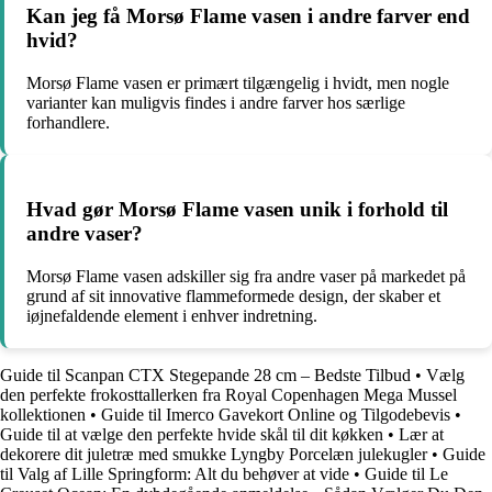
Kan jeg få Morsø Flame vasen i andre farver end
hvid?
Morsø Flame vasen er primært tilgængelig i hvidt, men nogle
varianter kan muligvis findes i andre farver hos særlige
forhandlere.
Hvad gør Morsø Flame vasen unik i forhold til
andre vaser?
Morsø Flame vasen adskiller sig fra andre vaser på markedet på
grund af sit innovative flammeformede design, der skaber et
iøjnefaldende element i enhver indretning.
Guide til Scanpan CTX Stegepande 28 cm – Bedste Tilbud
•
Vælg
den perfekte frokosttallerken fra Royal Copenhagen Mega Mussel
kollektionen
•
Guide til Imerco Gavekort Online og Tilgodebevis
•
Guide til at vælge den perfekte hvide skål til dit køkken
•
Lær at
dekorere dit juletræ med smukke Lyngby Porcelæn julekugler
•
Guide
til Valg af Lille Springform: Alt du behøver at vide
•
Guide til Le