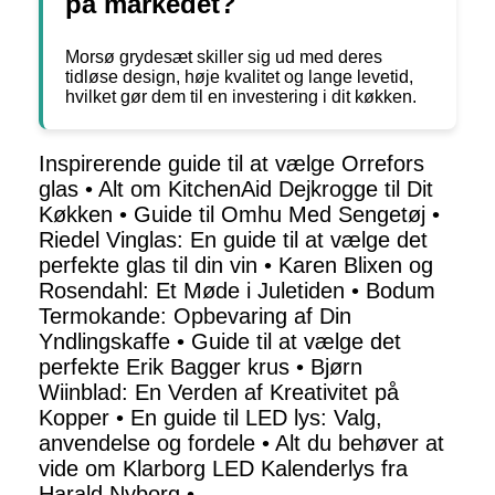
på markedet?
Morsø grydesæt skiller sig ud med deres
tidløse design, høje kvalitet og lange levetid,
hvilket gør dem til en investering i dit køkken.
Inspirerende guide til at vælge Orrefors
glas
•
Alt om KitchenAid Dejkrogge til Dit
Køkken
•
Guide til Omhu Med Sengetøj
•
Riedel Vinglas: En guide til at vælge det
perfekte glas til din vin
•
Karen Blixen og
Rosendahl: Et Møde i Juletiden
•
Bodum
Termokande: Opbevaring af Din
Yndlingskaffe
•
Guide til at vælge det
perfekte Erik Bagger krus
•
Bjørn
Wiinblad: En Verden af Kreativitet på
Kopper
•
En guide til LED lys: Valg,
anvendelse og fordele
•
Alt du behøver at
vide om Klarborg LED Kalenderlys fra
Harald Nyborg
•