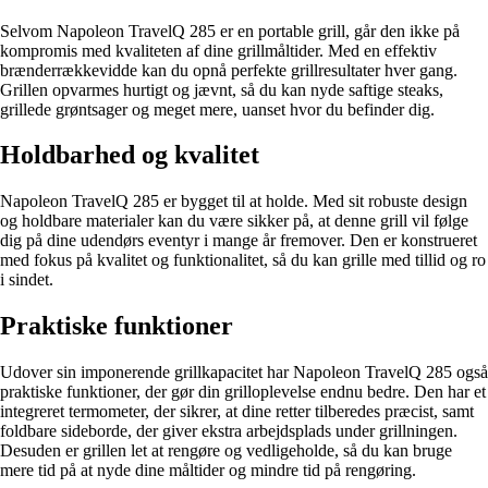
Selvom Napoleon TravelQ 285 er en portable grill, går den ikke på
kompromis med kvaliteten af dine grillmåltider. Med en effektiv
brænderrækkevidde kan du opnå perfekte grillresultater hver gang.
Grillen opvarmes hurtigt og jævnt, så du kan nyde saftige steaks,
grillede grøntsager og meget mere, uanset hvor du befinder dig.
Holdbarhed og kvalitet
Napoleon TravelQ 285 er bygget til at holde. Med sit robuste design
og holdbare materialer kan du være sikker på, at denne grill vil følge
dig på dine udendørs eventyr i mange år fremover. Den er konstrueret
med fokus på kvalitet og funktionalitet, så du kan grille med tillid og ro
i sindet.
Praktiske funktioner
Udover sin imponerende grillkapacitet har Napoleon TravelQ 285 også
praktiske funktioner, der gør din grilloplevelse endnu bedre. Den har et
integreret termometer, der sikrer, at dine retter tilberedes præcist, samt
foldbare sideborde, der giver ekstra arbejdsplads under grillningen.
Desuden er grillen let at rengøre og vedligeholde, så du kan bruge
mere tid på at nyde dine måltider og mindre tid på rengøring.