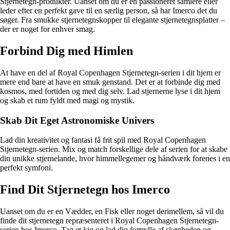
Stjernetegn-produkter. Uanset om du er en passioneret samlere eller
leder efter en perfekt gave til en særlig person, så har Imerco det du
søger. Fra smukke stjernetegnskopper til elegante stjernetegnsplatter –
der er noget for enhver smag.
Forbind Dig med Himlen
At have en del af Royal Copenhagen Stjernetegn-serien i dit hjem er
mere end bare at have en smuk genstand. Det er at forbinde dig med
kosmos, med fortiden og med dig selv. Lad stjernerne lyse i dit hjem
og skab et rum fyldt med magi og mystik.
Skab Dit Eget Astronomiske Univers
Lad din kreativitet og fantasi få frit spil med Royal Copenhagen
Stjernetegn-serien. Mix og match forskellige dele af serien for at skabe
din unikke stjernelande, hvor himmellegemer og håndværk forenes i en
perfekt symfoni.
Find Dit Stjernetegn hos Imerco
Uanset om du er en Vædder, en Fisk eller noget derimellem, så vil du
finde dit stjernetegn repræsenteret i Royal Copenhagen Stjernetegn-
serien hos Imerco. Tag et kig og lad dig fortrylle af skønheden og