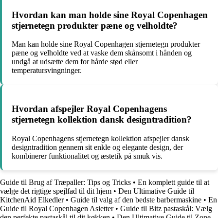
Hvordan kan man holde sine Royal Copenhagen
stjernetegn produkter pæne og velholdte?
Man kan holde sine Royal Copenhagen stjernetegn produkter
pæne og velholdte ved at vaske dem skånsomt i hånden og
undgå at udsætte dem for hårde stød eller
temperatursvingninger.
Hvordan afspejler Royal Copenhagens
stjernetegn kollektion dansk designtradition?
Royal Copenhagens stjernetegn kollektion afspejler dansk
designtradition gennem sit enkle og elegante design, der
kombinerer funktionalitet og æstetik på smuk vis.
Guide til Brug af Træpaller: Tips og Tricks
•
En komplett guide til at
vælge det rigtige spejlfad til dit hjem
•
Den Ultimative Guide til
KitchenAid Elkedler
•
Guide til valg af den bedste barbermaskine
•
En
Guide til Royal Copenhagen Asietter
•
Guide til Bitz pastaskål: Vælg
den perfekte pastaskål til dit køkken
•
Den Ultimative Guide til Zone