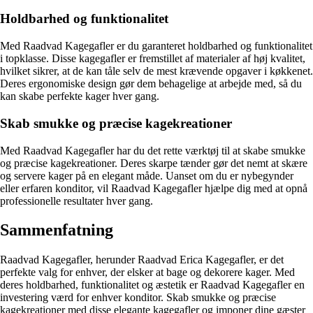
Holdbarhed og funktionalitet
Med Raadvad Kagegafler er du garanteret holdbarhed og funktionalitet
i topklasse. Disse kagegafler er fremstillet af materialer af høj kvalitet,
hvilket sikrer, at de kan tåle selv de mest krævende opgaver i køkkenet.
Deres ergonomiske design gør dem behagelige at arbejde med, så du
kan skabe perfekte kager hver gang.
Skab smukke og præcise kagekreationer
Med Raadvad Kagegafler har du det rette værktøj til at skabe smukke
og præcise kagekreationer. Deres skarpe tænder gør det nemt at skære
og servere kager på en elegant måde. Uanset om du er nybegynder
eller erfaren konditor, vil Raadvad Kagegafler hjælpe dig med at opnå
professionelle resultater hver gang.
Sammenfatning
Raadvad Kagegafler, herunder Raadvad Erica Kagegafler, er det
perfekte valg for enhver, der elsker at bage og dekorere kager. Med
deres holdbarhed, funktionalitet og æstetik er Raadvad Kagegafler en
investering værd for enhver konditor. Skab smukke og præcise
kagekreationer med disse elegante kagegafler og imponer dine gæster