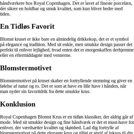
håndværkere hos Royal Copenhagen. Det er lavet af fineste porcelæn,
der sikrer en holdbar og smuk kvalitet, som kun bliver bedre med
tiden.
En Tidløs Favorit
Blomst kruset er ikke bare en almindelig drikkekop, det er et symbol
på elegance og tradition. Med sit enkle, men smukke design passer det
perfekt til enhver lejlighed, hvad enten det er morgenkaffen derhjemme
eller en eftermiddagste med vennerne.
Blomstermotivet
Blomstermotivet på kruset skaber en fortryllende stemning og giver en
følelse af natur og ro. Det er som at have en lille have i hånden, når
man nyder sin favoritdrik fra dette smukke krus.
Konklusion
Royal Copenhagen Blomst Krus er en tidløs klassiker, der aldrig går af
mode. Med sit smukke design og fine håndværk er det et must-have for
enhver, der værdsætter kvalitet og skønhed. Lad dig fortrylle af
blomstermotivet på dette elegante krus og tilføj et strejf af luksus til din