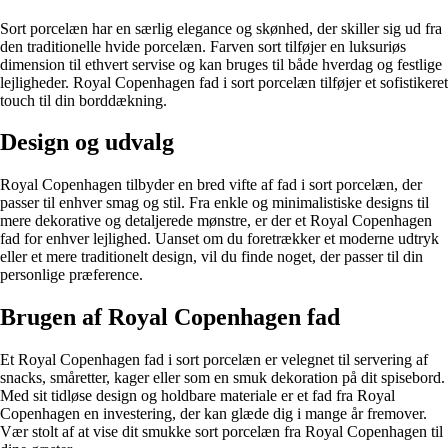
Sort porcelæn har en særlig elegance og skønhed, der skiller sig ud fra
den traditionelle hvide porcelæn. Farven sort tilføjer en luksuriøs
dimension til ethvert servise og kan bruges til både hverdag og festlige
lejligheder. Royal Copenhagen fad i sort porcelæn tilføjer et sofistikeret
touch til din borddækning.
Design og udvalg
Royal Copenhagen tilbyder en bred vifte af fad i sort porcelæn, der
passer til enhver smag og stil. Fra enkle og minimalistiske designs til
mere dekorative og detaljerede mønstre, er der et Royal Copenhagen
fad for enhver lejlighed. Uanset om du foretrækker et moderne udtryk
eller et mere traditionelt design, vil du finde noget, der passer til din
personlige præference.
Brugen af Royal Copenhagen fad
Et Royal Copenhagen fad i sort porcelæn er velegnet til servering af
snacks, småretter, kager eller som en smuk dekoration på dit spisebord.
Med sit tidløse design og holdbare materiale er et fad fra Royal
Copenhagen en investering, der kan glæde dig i mange år fremover.
Vær stolt af at vise dit smukke sort porcelæn fra Royal Copenhagen til